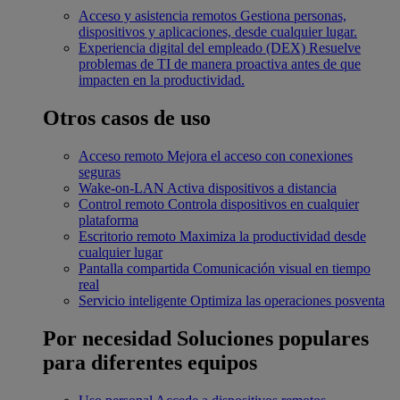
Acceso y asistencia remotos
Gestiona personas,
dispositivos y aplicaciones, desde cualquier lugar.
Experiencia digital del empleado (DEX)
Resuelve
problemas de TI de manera proactiva antes de que
impacten en la productividad.
Otros casos de uso
Acceso remoto
Mejora el acceso con conexiones
seguras
Wake-on-LAN
Activa dispositivos a distancia
Control remoto
Controla dispositivos en cualquier
plataforma
Escritorio remoto
Maximiza la productividad desde
cualquier lugar
Pantalla compartida
Comunicación visual en tiempo
real
Servicio inteligente
Optimiza las operaciones posventa
Por necesidad
Soluciones populares
para diferentes equipos