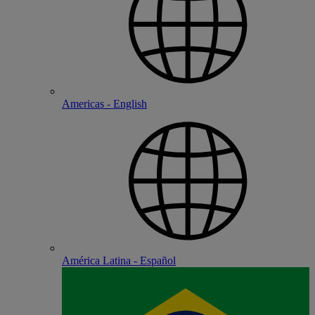
Americas - English
América Latina - Español