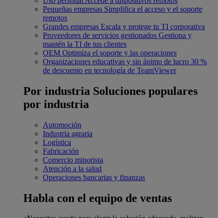
Uso personal
Accede a dispositivos remotos
Pequeñas empresas
Simplifica el acceso y el soporte
remotos
Grandes empresas
Escala y protege tu TI corporativa
Proveedores de servicios gestionados
Gestiona y
mantén la TI de tus clientes
OEM
Optimiza el soporte y las operaciones
Organizaciones educativas y sin ánimo de lucro
30 %
de descuento en tecnología de TeamViewer
Por industria
Soluciones populares
por industria
Automoción
Industria agraria
Logística
Fabricación
Comercio minorista
Atención a la salud
Operaciones bancarias y finanzas
Habla con el equipo de ventas