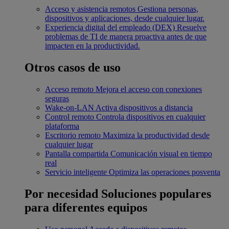
Acceso y asistencia remotos
Gestiona personas,
dispositivos y aplicaciones, desde cualquier lugar.
Experiencia digital del empleado (DEX)
Resuelve
problemas de TI de manera proactiva antes de que
impacten en la productividad.
Otros casos de uso
Acceso remoto
Mejora el acceso con conexiones
seguras
Wake-on-LAN
Activa dispositivos a distancia
Control remoto
Controla dispositivos en cualquier
plataforma
Escritorio remoto
Maximiza la productividad desde
cualquier lugar
Pantalla compartida
Comunicación visual en tiempo
real
Servicio inteligente
Optimiza las operaciones posventa
Por necesidad
Soluciones populares
para diferentes equipos