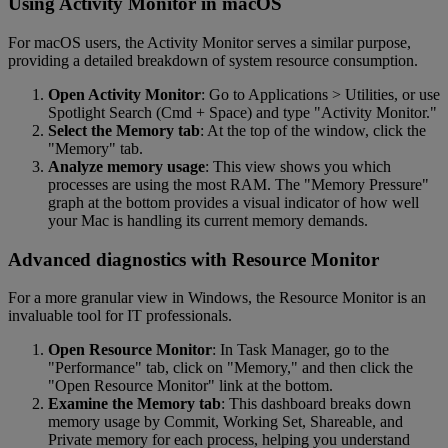
Using Activity Monitor in macOS
For macOS users, the Activity Monitor serves a similar purpose,
providing a detailed breakdown of system resource consumption.
Open Activity Monitor
: Go to Applications > Utilities, or use
Spotlight Search (Cmd + Space) and type "Activity Monitor."
Select the Memory tab
: At the top of the window, click the
"Memory" tab.
Analyze memory usage
: This view shows you which
processes are using the most RAM. The "Memory Pressure"
graph at the bottom provides a visual indicator of how well
your Mac is handling its current memory demands.
Advanced diagnostics with Resource Monitor
For a more granular view in Windows, the Resource Monitor is an
invaluable tool for IT professionals.
Open Resource Monitor
: In Task Manager, go to the
"Performance" tab, click on "Memory," and then click the
"Open Resource Monitor" link at the bottom.
Examine the Memory tab
: This dashboard breaks down
memory usage by Commit, Working Set, Shareable, and
Private memory for each process, helping you understand