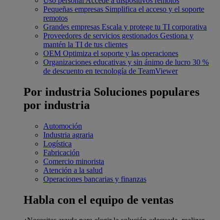
Uso personal
Accede a dispositivos remotos
Pequeñas empresas
Simplifica el acceso y el soporte
remotos
Grandes empresas
Escala y protege tu TI corporativa
Proveedores de servicios gestionados
Gestiona y
mantén la TI de tus clientes
OEM
Optimiza el soporte y las operaciones
Organizaciones educativas y sin ánimo de lucro
30 %
de descuento en tecnología de TeamViewer
Por industria
Soluciones populares
por industria
Automoción
Industria agraria
Logística
Fabricación
Comercio minorista
Atención a la salud
Operaciones bancarias y finanzas
Habla con el equipo de ventas