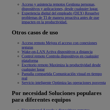
Acceso y asistencia remotos
Gestiona personas,
dispositivos y aplicaciones, desde cualquier lugar.
Experiencia digital del empleado (DEX)
Resuelve
problemas de TI de manera proactiva antes de que
impacten en la productividad.
Otros casos de uso
Acceso remoto
Mejora el acceso con conexiones
seguras
Wake-on-LAN
Activa dispositivos a distancia
Control remoto
Controla dispositivos en cualquier
plataforma
Escritorio remoto
Maximiza la productividad desde
cualquier lugar
Pantalla compartida
Comunicación visual en tiempo
real
Servicio inteligente
Optimiza las operaciones posventa
Por necesidad
Soluciones populares
para diferentes equipos