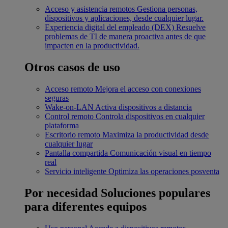
Acceso y asistencia remotos
Gestiona personas,
dispositivos y aplicaciones, desde cualquier lugar.
Experiencia digital del empleado (DEX)
Resuelve
problemas de TI de manera proactiva antes de que
impacten en la productividad.
Otros casos de uso
Acceso remoto
Mejora el acceso con conexiones
seguras
Wake-on-LAN
Activa dispositivos a distancia
Control remoto
Controla dispositivos en cualquier
plataforma
Escritorio remoto
Maximiza la productividad desde
cualquier lugar
Pantalla compartida
Comunicación visual en tiempo
real
Servicio inteligente
Optimiza las operaciones posventa
Por necesidad
Soluciones populares
para diferentes equipos