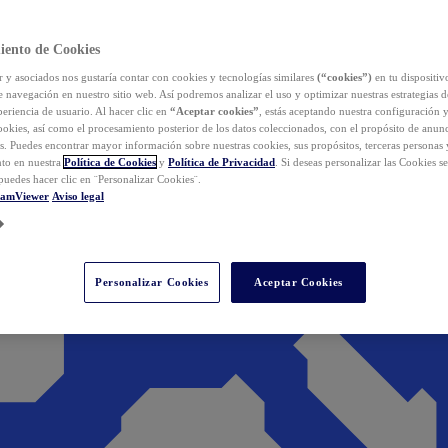
iento de Cookies
y asociados nos gustaría contar con cookies y tecnologías similares
(“cookies”)
en tu dispositiv
e navegación en nuestro sitio web. Así podremos analizar el uso y optimizar nuestras estrategias 
eriencia de usuario. Al hacer clic en
“Aceptar cookies”
, estás aceptando nuestra configuración 
cookies, así como el procesamiento posterior de los datos coleccionados, con el propósito de anun
s. Puedes encontrar mayor información sobre nuestras cookies, sus propósitos, terceras personas 
to en nuestra
Política de Cookies
y
Política de Privacidad
. Si deseas personalizar las Cookies s
puedes hacer clic en ¨Personalizar Cookies¨.
eamViewer
Aviso legal
Personalizar Cookies
Aceptar Cookies