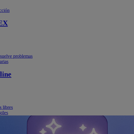
cción
EX
resuelve problemas
arias
line
 libres
giles