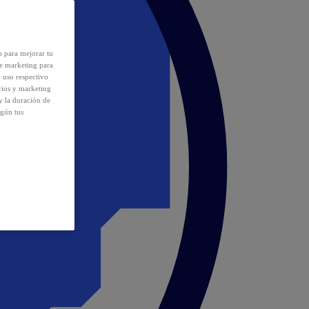
o para mejorar tu
de marketing para
y uso respectivo
cios y marketing
y la duración de
egún tus