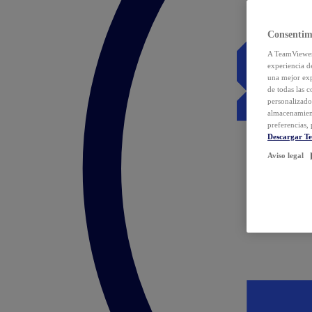
Consentim
A TeamViewer 
experiencia d
una mejor exp
de todas las 
personalizado
almacenamien
preferencias, 
Descargar T
Aviso legal