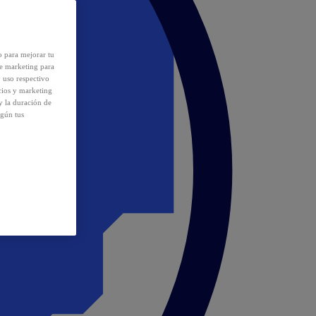
o para mejorar tu
de marketing para
y uso respectivo
cios y marketing
y la duración de
egún tus