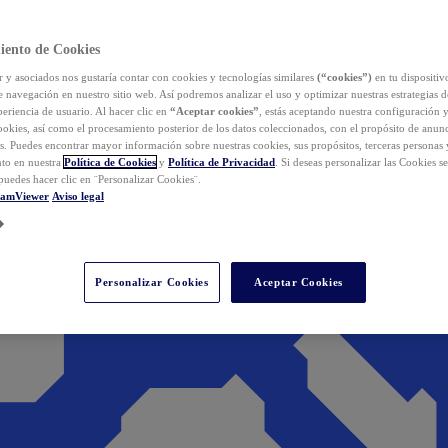
iento de Cookies
y asociados nos gustaría contar con cookies y tecnologías similares
(“cookies”)
en tu dispositiv
e navegación en nuestro sitio web. Así podremos analizar el uso y optimizar nuestras estrategias 
eriencia de usuario. Al hacer clic en
“Aceptar cookies”
, estás aceptando nuestra configuración 
cookies, así como el procesamiento posterior de los datos coleccionados, con el propósito de anun
s. Puedes encontrar mayor información sobre nuestras cookies, sus propósitos, terceras personas 
to en nuestra
Política de Cookies
y
Política de Privacidad
. Si deseas personalizar las Cookies s
puedes hacer clic en ¨Personalizar Cookies¨.
eamViewer
Aviso legal
Personalizar Cookies
Aceptar Cookies