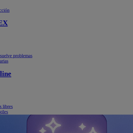
cción
EX
resuelve problemas
arias
line
 libres
giles