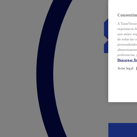
Consentim
A TeamViewer 
experiencia d
una mejor exp
de todas las 
personalizado
almacenamien
preferencias, 
Descargar T
Aviso legal