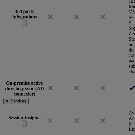
JI
Mic
3rd party
VM
Integrations
Se
Sta
So
Ze
Sta
be 
the
con
pac
sub
cha
On-premise active
directory sync (AD
connector)
AI Services
Ava
Session Insights
Ad
(Cr
Lic