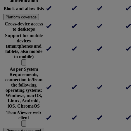
authentication
Block and allow lists
Platform coverage
Cross-device access
to desktops
Support for mobile
devices
(smartphones and
tablets, also mobile
to mobile)
As per System
Requirements,
connection to/from
the following
operating systems:
Windows, macOS,
Linux, Android,
iOS, ChromeOS
TeamViewer web
client
Remote Access and