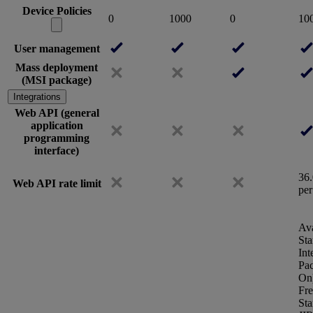
Device Policies
0
1000
0
10
User management
Mass deployment
(MSI package)
Integrations
Web API (general
application
programming
interface)
36.
Web API rate limit
per
Ava
Sta
Int
Pa
On
Fr
Sta