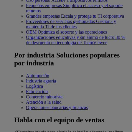
Uso personal
Accede a dispositivos remotos
Pequeñas empresas
Simplifica el acceso y el soporte
remotos
Grandes empresas
Escala y protege tu TI corporativa
Proveedores de servicios gestionados
Gestiona y
mantén la TI de tus clientes
OEM
Optimiza el soporte y las operaciones
Organizaciones educativas y sin ánimo de lucro
30 %
de descuento en tecnología de TeamViewer
Por industria
Soluciones populares
por industria
Automoción
Industria agraria
Logística
Fabricación
Comercio minorista
Atención a la salud
Operaciones bancarias y finanzas
Habla con el equipo de ventas