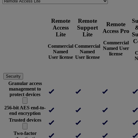
Remote
Remote
Su
Remote
Access
Support
&
Access Pro
Lite
Lite
Su
C
Commercial
Commercial
Commercial
Named User
Named
Named
C
license
User license
User license
N
Security
Granular access
management to
protect devices
256-bit AES end-to-
end encryption
Trusted devices
Two-factor