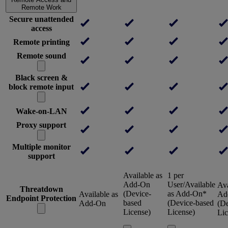
Remote Work
Secure unattended
access
Remote printing
Remote sound
Black screen &
block remote input
Wake-on-LAN
Proxy support
Multiple monitor
support
Available as
1 per
Add-On
User/Available
Ava
Threatdown
(Device-
as Add-On*
Available as
Ad
Endpoint Protection
based
(Device-based
Add-On
(De
License)
License)
Lic