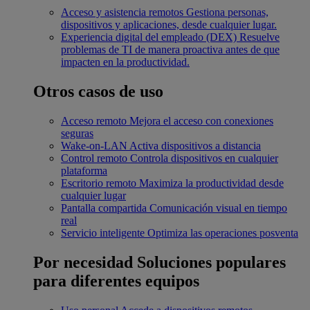
Acceso y asistencia remotos
Gestiona personas,
dispositivos y aplicaciones, desde cualquier lugar.
Experiencia digital del empleado (DEX)
Resuelve
problemas de TI de manera proactiva antes de que
impacten en la productividad.
Otros casos de uso
Acceso remoto
Mejora el acceso con conexiones
seguras
Wake-on-LAN
Activa dispositivos a distancia
Control remoto
Controla dispositivos en cualquier
plataforma
Escritorio remoto
Maximiza la productividad desde
cualquier lugar
Pantalla compartida
Comunicación visual en tiempo
real
Servicio inteligente
Optimiza las operaciones posventa
Por necesidad
Soluciones populares
para diferentes equipos