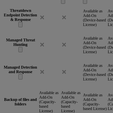
Threatdown
Available as
Ava
Endpoint Detection
Add-On
Ad
& Response
(Device-based
(De
License)
Lic
Available as
Ava
Managed Threat
Add-On
Ad
Hunting
(Device-based
(De
License)
Lic
Available as
Ava
Managed Detection
Add-On
Ad
and Response
(Device-based
(De
License)
Lic
Available as
Available as
Available as
Ava
Add-On
Add-On
Backup of files and
Add-On
Ad
(Capacity-
(Capacity-
folders
(Capacity-
(Ca
based
based
based License)
Lic
License)
License)