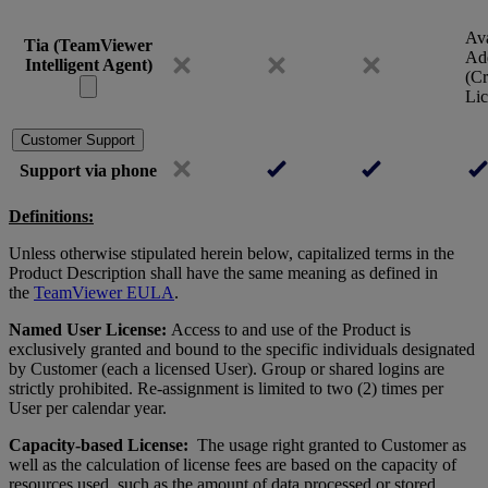
Ava
Tia (TeamViewer
Ad
Intelligent Agent)
(Cr
Lic
Customer Support
Support via phone
Definitions:
Unless otherwise stipulated herein below, capitalized terms in the
Product Description shall have the same meaning as defined in
the
TeamViewer EULA
.
Named User License:
Access to and use of the Product is
exclusively granted and bound to the specific individuals designated
by Customer (each a licensed User). Group or shared logins are
strictly prohibited. Re-assignment is limited to two (2) times per
User per calendar year.
Capacity-based License:
The usage right granted to Customer as
well as the calculation of license fees are based on the capacity of
resources used, such as the amount of data processed or stored.