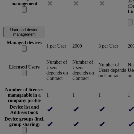
as
management
(De
Lic
User and device
management
Managed devices
1 per User
2000
3 per User
20
Number of
Number of
Number of
Nu
Licensed Users
Users
Users
Users depends
Us
depends on
depends on
on Contract
on 
Contract
Contract
Number of licenses
manageable in a
1
1
1
1
company profile
Device list and
Address book
Device groups (incl.
group sharing)