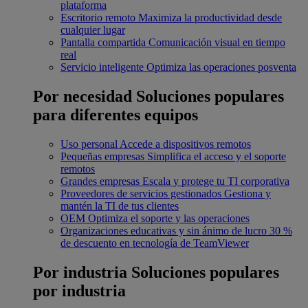
plataforma
Escritorio remoto
Maximiza la productividad desde
cualquier lugar
Pantalla compartida
Comunicación visual en tiempo
real
Servicio inteligente
Optimiza las operaciones posventa
Por necesidad
Soluciones populares
para diferentes equipos
Uso personal
Accede a dispositivos remotos
Pequeñas empresas
Simplifica el acceso y el soporte
remotos
Grandes empresas
Escala y protege tu TI corporativa
Proveedores de servicios gestionados
Gestiona y
mantén la TI de tus clientes
OEM
Optimiza el soporte y las operaciones
Organizaciones educativas y sin ánimo de lucro
30 %
de descuento en tecnología de TeamViewer
Por industria
Soluciones populares
por industria