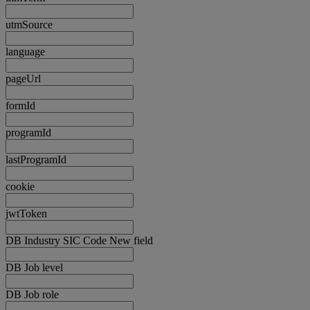
utmSource
language
pageUrl
formId
programId
lastProgramId
cookie
jwtToken
DB Industry SIC Code New field
DB Job level
DB Job role