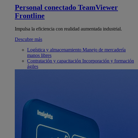
Personal conectado
TeamViewer
Frontline
Impulsa la eficiencia con realidad aumentada industrial.
Descubre más
Logística y almacenamiento
Manejo de mercadería
manos libres
Contratación y capacitación
Incorporación y formación
ágiles