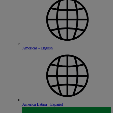
Americas - English
América Latina - Español