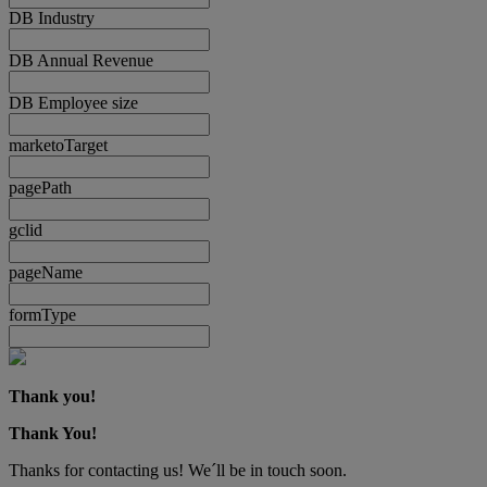
DB Industry
DB Annual Revenue
DB Employee size
marketoTarget
pagePath
gclid
pageName
formType
Thank you!
Thank You!
Thanks for contacting us! We´ll be in touch soon.