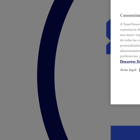
Consentim
A TeamViewer 
experiencia d
una mejor exp
de todas las 
personalizado
almacenamien
preferencias, 
Descargar T
Aviso legal