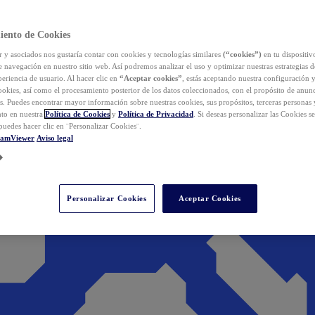
iento de Cookies
y asociados nos gustaría contar con cookies y tecnologías similares
(“cookies”)
en tu dispositiv
e navegación en nuestro sitio web. Así podremos analizar el uso y optimizar nuestras estrategias 
eriencia de usuario. Al hacer clic en
“Aceptar cookies”
, estás aceptando nuestra configuración 
cookies, así como el procesamiento posterior de los datos coleccionados, con el propósito de anun
s. Puedes encontrar mayor información sobre nuestras cookies, sus propósitos, terceras personas 
to en nuestra
Política de Cookies
y
Política de Privacidad
. Si deseas personalizar las Cookies s
puedes hacer clic en ¨Personalizar Cookies¨.
eamViewer
Aviso legal
Personalizar Cookies
Aceptar Cookies