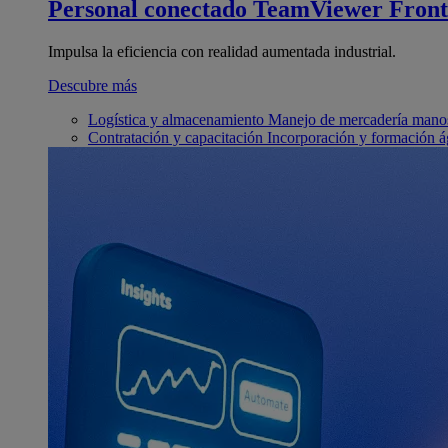
Personal conectado
TeamViewer Front
Impulsa la eficiencia con realidad aumentada industrial.
Descubre más
Logística y almacenamiento
Manejo de mercadería manos
Contratación y capacitación
Incorporación y formación á