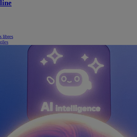
line
 libres
giles