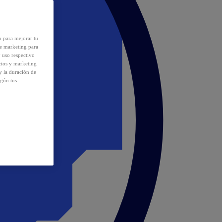
o para mejorar tu
de marketing para
y uso respectivo
cios y marketing
y la duración de
egún tus