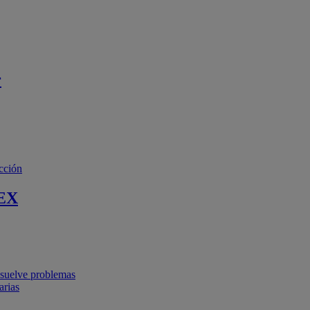
r
cción
EX
resuelve problemas
arias