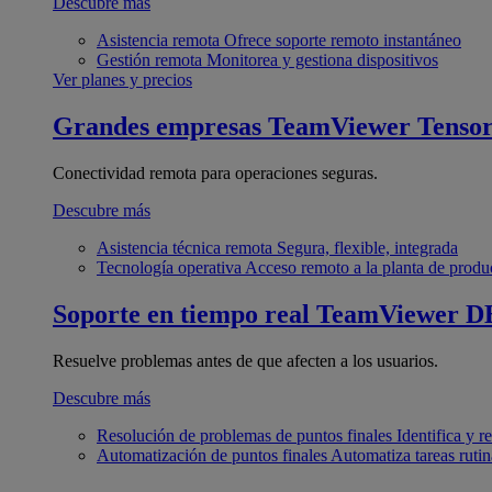
Descubre más
Asistencia remota
Ofrece soporte remoto instantáneo
Gestión remota
Monitorea y gestiona dispositivos
Ver planes y precios
Grandes empresas
TeamViewer Tenso
Conectividad remota para operaciones seguras.
Descubre más
Asistencia técnica remota
Segura, flexible, integrada
Tecnología operativa
Acceso remoto a la planta de produ
Soporte en tiempo real
TeamViewer D
Resuelve problemas antes de que afecten a los usuarios.
Descubre más
Resolución de problemas de puntos finales
Identifica y 
Automatización de puntos finales
Automatiza tareas rutin