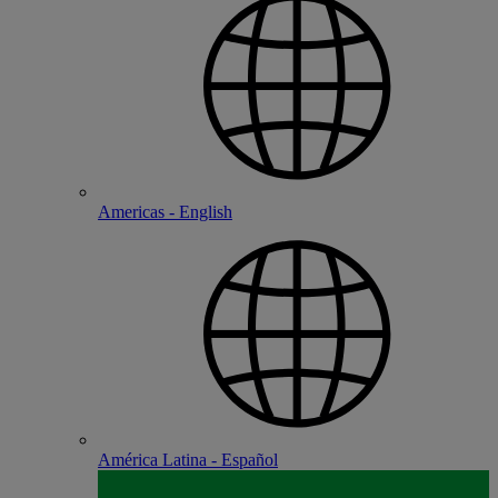
Americas - English
América Latina - Español