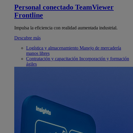
Personal conectado
TeamViewer
Frontline
Impulsa la eficiencia con realidad aumentada industrial.
Descubre más
Logística y almacenamiento
Manejo de mercadería
manos libres
Contratación y capacitación
Incorporación y formación
ágiles