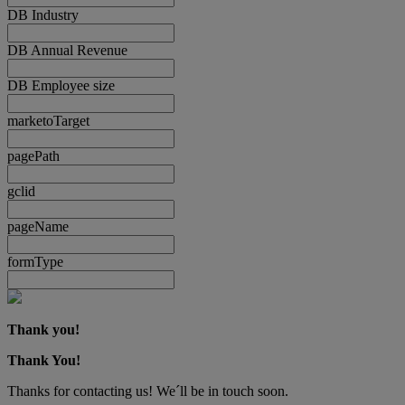
DB Industry
DB Annual Revenue
DB Employee size
marketoTarget
pagePath
gclid
pageName
formType
Thank you!
Thank You!
Thanks for contacting us! We´ll be in touch soon.