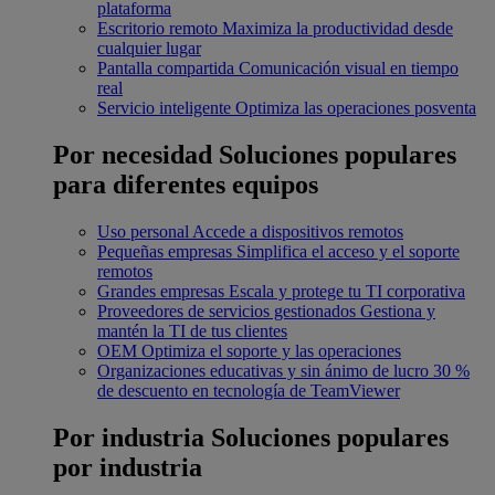
plataforma
Escritorio remoto
Maximiza la productividad desde
cualquier lugar
Pantalla compartida
Comunicación visual en tiempo
real
Servicio inteligente
Optimiza las operaciones posventa
Por necesidad
Soluciones populares
para diferentes equipos
Uso personal
Accede a dispositivos remotos
Pequeñas empresas
Simplifica el acceso y el soporte
remotos
Grandes empresas
Escala y protege tu TI corporativa
Proveedores de servicios gestionados
Gestiona y
mantén la TI de tus clientes
OEM
Optimiza el soporte y las operaciones
Organizaciones educativas y sin ánimo de lucro
30 %
de descuento en tecnología de TeamViewer
Por industria
Soluciones populares
por industria