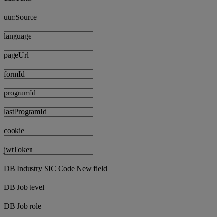
utmSource
language
pageUrl
formId
programId
lastProgramId
cookie
jwtToken
DB Industry SIC Code New field
DB Job level
DB Job role