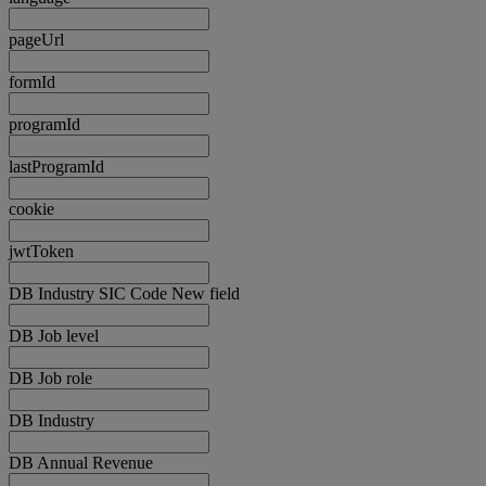
pageUrl
formId
programId
lastProgramId
cookie
jwtToken
DB Industry SIC Code New field
DB Job level
DB Job role
DB Industry
DB Annual Revenue