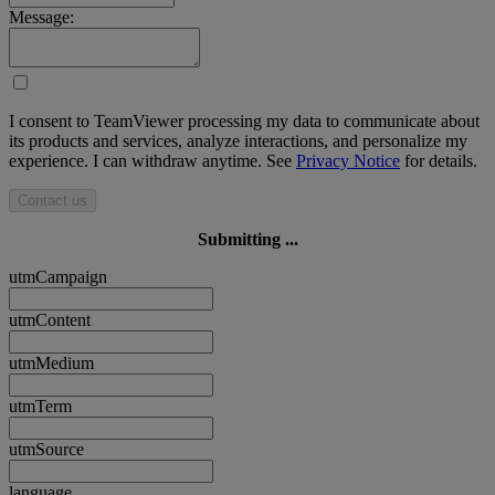
Message:
I consent to TeamViewer processing my data to communicate about
its products and services, analyze interactions, and personalize my
experience. I can withdraw anytime. See
Privacy Notice
for details.
Contact us
Submitting ...
utmCampaign
utmContent
utmMedium
utmTerm
utmSource
language