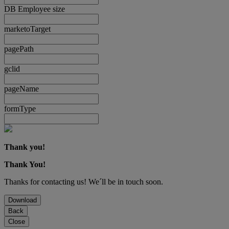
DB Employee size
marketoTarget
pagePath
gclid
pageName
formType
Thank you!
Thank You!
Thanks for contacting us! We´ll be in touch soon.
Download
Back
Close