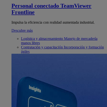
Personal conectado
TeamViewer
Frontline
Impulsa la eficiencia con realidad aumentada industrial.
Descubre más
Logística y almacenamiento
Manejo de mercadería
manos libres
Contratación y capacitación
Incorporación y formación
ágiles