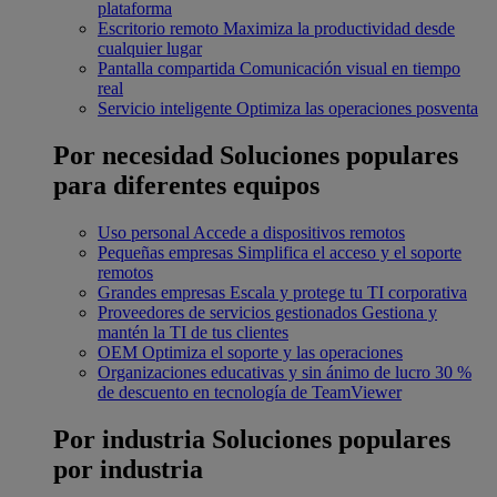
plataforma
Escritorio remoto
Maximiza la productividad desde
cualquier lugar
Pantalla compartida
Comunicación visual en tiempo
real
Servicio inteligente
Optimiza las operaciones posventa
Por necesidad
Soluciones populares
para diferentes equipos
Uso personal
Accede a dispositivos remotos
Pequeñas empresas
Simplifica el acceso y el soporte
remotos
Grandes empresas
Escala y protege tu TI corporativa
Proveedores de servicios gestionados
Gestiona y
mantén la TI de tus clientes
OEM
Optimiza el soporte y las operaciones
Organizaciones educativas y sin ánimo de lucro
30 %
de descuento en tecnología de TeamViewer
Por industria
Soluciones populares
por industria