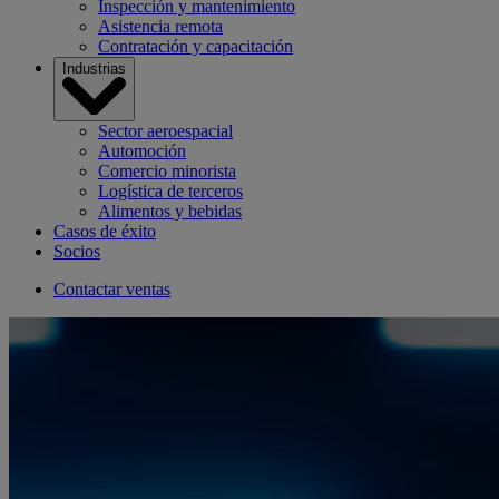
Inspección y mantenimiento
Asistencia remota
Contratación y capacitación
Industrias
Sector aeroespacial
Automoción
Comercio minorista
Logística de terceros
Alimentos y bebidas
Casos de éxito
Socios
Contactar ventas