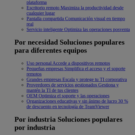
plataforma
Escritorio remoto
Maximiza la productividad desde
cualquier lugar
Pantalla compartida
Comunicación visual en tiempo
real
Servicio inteligente
Optimiza las operaciones posventa
Por necesidad
Soluciones populares
para diferentes equipos
Uso personal
Accede a dispositivos remotos
Pequeñas empresas
Simplifica el acceso y el soporte
remotos
Grandes empresas
Escala y protege tu TI corporativa
Proveedores de servicios gestionados
Gestiona y
mantén la TI de tus clientes
OEM
Optimiza el soporte y las operaciones
Organizaciones educativas y sin ánimo de lucro
30 %
de descuento en tecnología de TeamViewer
Por industria
Soluciones populares
por industria