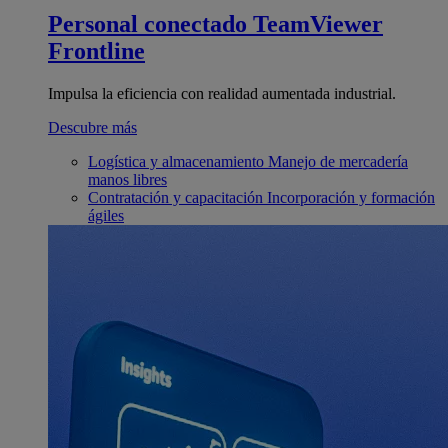
Personal conectado
TeamViewer
Frontline
Impulsa la eficiencia con realidad aumentada industrial.
Descubre más
Logística y almacenamiento
Manejo de mercadería
manos libres
Contratación y capacitación
Incorporación y formación
ágiles