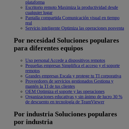
plataforma
Escritorio remoto
Maximiza la productividad desde
cualquier lugar
Pantalla compartida
Comunicación visual en tiempo
real
Servicio inteligente
Optimiza las operaciones posventa
Por necesidad
Soluciones populares
para diferentes equipos
Uso personal
Accede a dispositivos remotos
Pequeñas empresas
Simplifica el acceso y el soporte
remotos
Grandes empresas
Escala y protege tu TI corporativa
Proveedores de servicios gestionados
Gestiona y
mantén la TI de tus clientes
OEM
Optimiza el soporte y las operaciones
Organizaciones educativas y sin ánimo de lucro
30 %
de descuento en tecnología de TeamViewer
Por industria
Soluciones populares
por industria