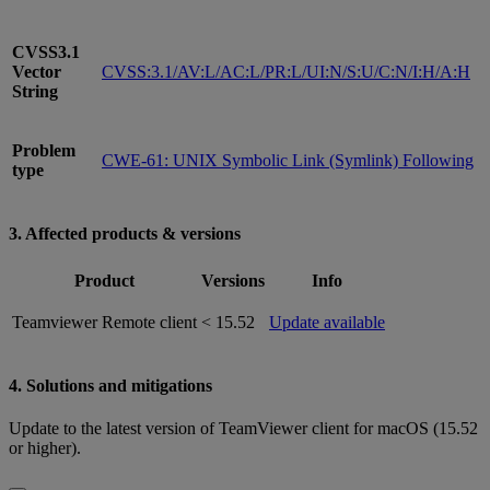
CVSS3.1
Vector
CVSS:3.1/AV:L/AC:L/PR:L/UI:N/S:U/C:N/I:H/A:H
String
Problem
CWE-61: UNIX Symbolic Link (Symlink) Following
type
3. Affected products & versions
Product
Versions
Info
Teamviewer Remote client
< 15.52
Update available
4. Solutions and mitigations
Update to the latest version of TeamViewer client for macOS (15.52
or higher).