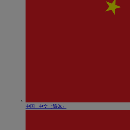
中国 - 中⽂（简体）