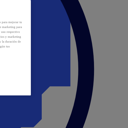
o para mejorar tu
de marketing para
y uso respectivo
cios y marketing
y la duración de
egún tus