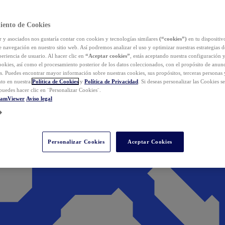
iento de Cookies
y asociados nos gustaría contar con cookies y tecnologías similares
(“cookies”)
en tu dispositiv
e navegación en nuestro sitio web. Así podremos analizar el uso y optimizar nuestras estrategias 
eriencia de usuario. Al hacer clic en
“Aceptar cookies”
, estás aceptando nuestra configuración 
cookies, así como el procesamiento posterior de los datos coleccionados, con el propósito de anun
s. Puedes encontrar mayor información sobre nuestras cookies, sus propósitos, terceras personas 
to en nuestra
Política de Cookies
y
Política de Privacidad
. Si deseas personalizar las Cookies s
puedes hacer clic en ¨Personalizar Cookies¨.
eamViewer
Aviso legal
Personalizar Cookies
Aceptar Cookies