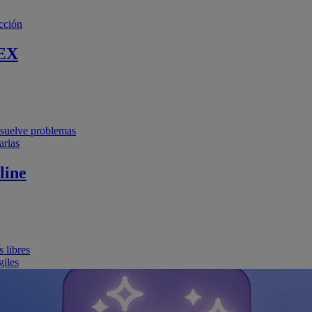
cción
EX
resuelve problemas
arias
line
 libres
giles