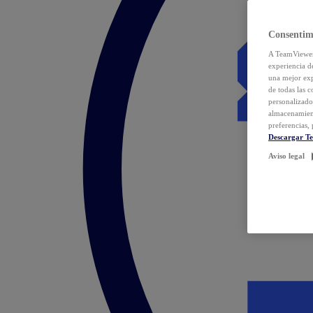
Consentim
A TeamViewer 
experiencia d
una mejor exp
de todas las 
personalizado
almacenamien
preferencias, 
Descargar T
Aviso legal