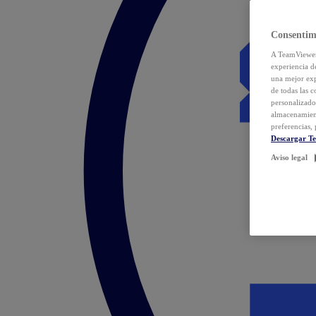
Consentim
A TeamViewer 
experiencia d
una mejor exp
de todas las 
personalizado
almacenamien
preferencias, 
Descargar T
Aviso legal