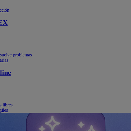
cción
EX
resuelve problemas
arias
line
 libres
giles