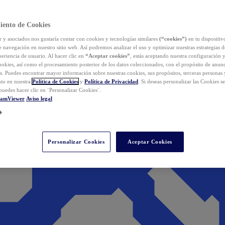
iento de Cookies
y asociados nos gustaría contar con cookies y tecnologías similares
(“cookies”)
en tu dispositiv
e navegación en nuestro sitio web. Así podremos analizar el uso y optimizar nuestras estrategias 
eriencia de usuario. Al hacer clic en
“Aceptar cookies”
, estás aceptando nuestra configuración 
cookies, así como el procesamiento posterior de los datos coleccionados, con el propósito de anun
s. Puedes encontrar mayor información sobre nuestras cookies, sus propósitos, terceras personas 
to en nuestra
Política de Cookies
y
Política de Privacidad
. Si deseas personalizar las Cookies s
puedes hacer clic en ¨Personalizar Cookies¨.
eamViewer
Aviso legal
Personalizar Cookies
Aceptar Cookies