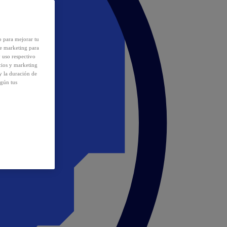
o para mejorar tu
de marketing para
y uso respectivo
cios y marketing
y la duración de
egún tus