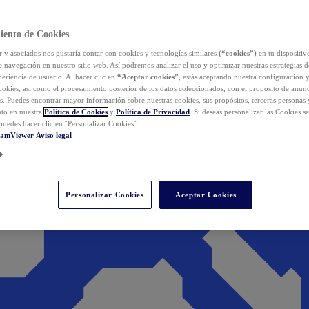
iento de Cookies
y asociados nos gustaría contar con cookies y tecnologías similares
(“cookies”)
en tu dispositiv
e navegación en nuestro sitio web. Así podremos analizar el uso y optimizar nuestras estrategias 
eriencia de usuario. Al hacer clic en
“Aceptar cookies”
, estás aceptando nuestra configuración 
cookies, así como el procesamiento posterior de los datos coleccionados, con el propósito de anun
s. Puedes encontrar mayor información sobre nuestras cookies, sus propósitos, terceras personas 
to en nuestra
Política de Cookies
y
Política de Privacidad
. Si deseas personalizar las Cookies s
puedes hacer clic en ¨Personalizar Cookies¨.
eamViewer
Aviso legal
Personalizar Cookies
Aceptar Cookies