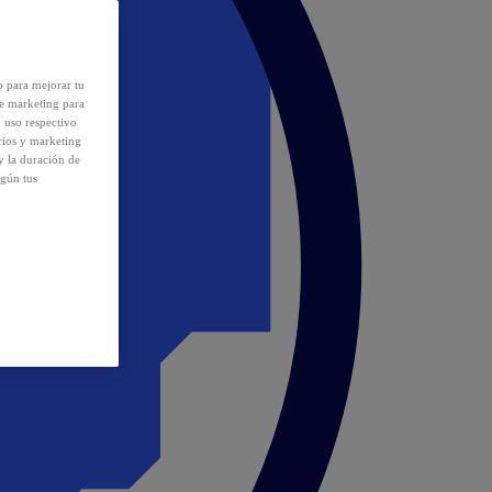
o para mejorar tu
de marketing para
y uso respectivo
cios y marketing
y la duración de
egún tus