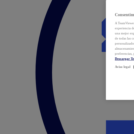
Consentim
A TeamViewer 
experiencia d
una mejor exp
de todas las 
personalizado
almacenamien
preferencias, 
Descargar T
Aviso legal