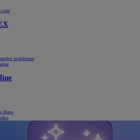
cción
EX
resuelve problemas
arias
line
 libres
giles