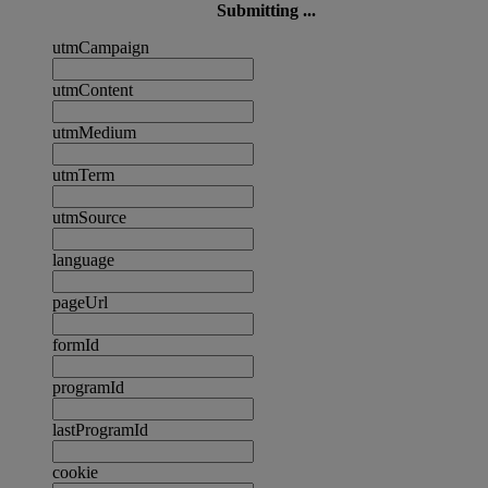
Submitting ...
utmCampaign
utmContent
utmMedium
utmTerm
utmSource
language
pageUrl
formId
programId
lastProgramId
cookie