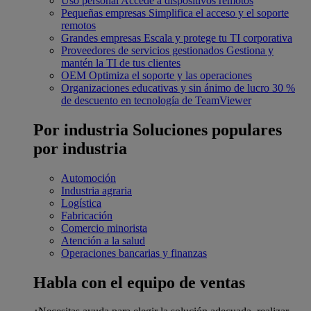
Uso personal
Accede a dispositivos remotos
Pequeñas empresas
Simplifica el acceso y el soporte
remotos
Grandes empresas
Escala y protege tu TI corporativa
Proveedores de servicios gestionados
Gestiona y
mantén la TI de tus clientes
OEM
Optimiza el soporte y las operaciones
Organizaciones educativas y sin ánimo de lucro
30 %
de descuento en tecnología de TeamViewer
Por industria
Soluciones populares
por industria
Automoción
Industria agraria
Logística
Fabricación
Comercio minorista
Atención a la salud
Operaciones bancarias y finanzas
Habla con el equipo de ventas