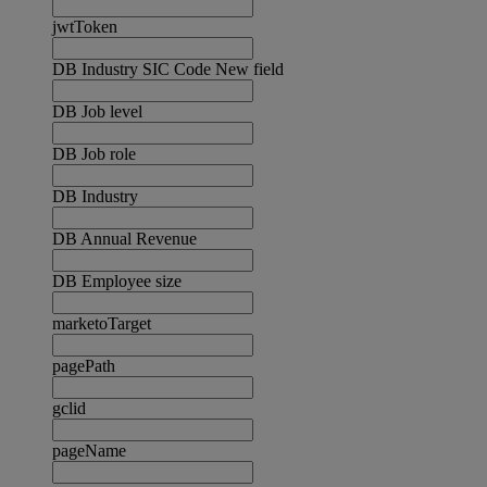
jwtToken
DB Industry SIC Code New field
DB Job level
DB Job role
DB Industry
DB Annual Revenue
DB Employee size
marketoTarget
pagePath
gclid
pageName