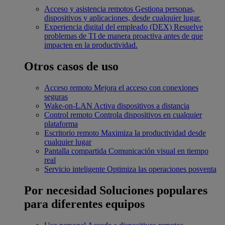
Acceso y asistencia remotos
Gestiona personas,
dispositivos y aplicaciones, desde cualquier lugar.
Experiencia digital del empleado (DEX)
Resuelve
problemas de TI de manera proactiva antes de que
impacten en la productividad.
Otros casos de uso
Acceso remoto
Mejora el acceso con conexiones
seguras
Wake-on-LAN
Activa dispositivos a distancia
Control remoto
Controla dispositivos en cualquier
plataforma
Escritorio remoto
Maximiza la productividad desde
cualquier lugar
Pantalla compartida
Comunicación visual en tiempo
real
Servicio inteligente
Optimiza las operaciones posventa
Por necesidad
Soluciones populares
para diferentes equipos