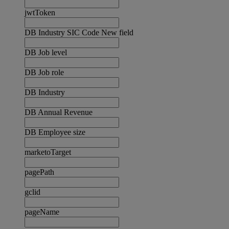
jwtToken
DB Industry SIC Code New field
DB Job level
DB Job role
DB Industry
DB Annual Revenue
DB Employee size
marketoTarget
pagePath
gclid
pageName