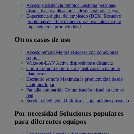
Acceso y asistencia remotos
Gestiona personas,
dispositivos y aplicaciones, desde cualquier lugar.
Experiencia digital del empleado (DEX)
Resuelve
problemas de TI de manera proactiva antes de que
impacten en la productividad.
Otros casos de uso
Acceso remoto
Mejora el acceso con conexiones
seguras
Wake-on-LAN
Activa dispositivos a distancia
Control remoto
Controla dispositivos en cualquier
plataforma
Escritorio remoto
Maximiza la productividad desde
cualquier lugar
Pantalla compartida
Comunicación visual en tiempo
real
Servicio inteligente
Optimiza las operaciones posventa
Por necesidad
Soluciones populares
para diferentes equipos