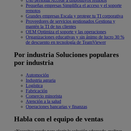
Uso personal
Accede a dispositivos remotos
Pequeñas empresas
Simplifica el acceso y el soporte
remotos
Grandes empresas
Escala y protege tu TI corporativa
Proveedores de servicios gestionados
Gestiona y
mantén la TI de tus clientes
OEM
Optimiza el soporte y las operaciones
Organizaciones educativas y sin ánimo de lucro
30 %
de descuento en tecnología de TeamViewer
Por industria
Soluciones populares
por industria
Automoción
Industria agraria
Logística
Fabricación
Comercio minorista
Atención a la salud
Operaciones bancarias y finanzas
Habla con el equipo de ventas