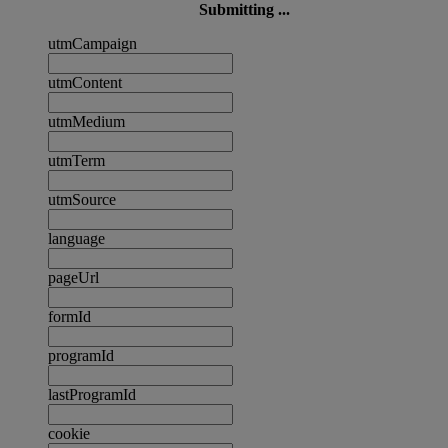
Submitting ...
utmCampaign
utmContent
utmMedium
utmTerm
utmSource
language
pageUrl
formId
programId
lastProgramId
cookie