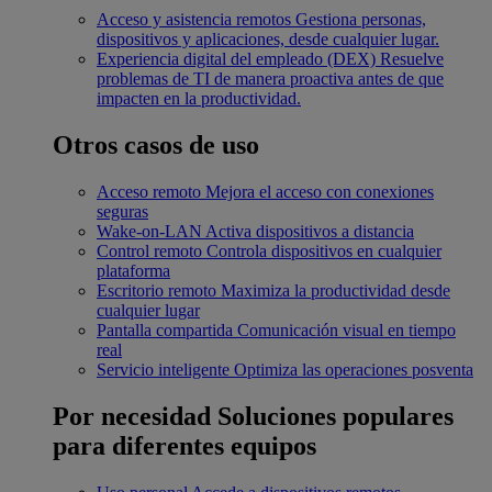
Acceso y asistencia remotos
Gestiona personas,
dispositivos y aplicaciones, desde cualquier lugar.
Experiencia digital del empleado (DEX)
Resuelve
problemas de TI de manera proactiva antes de que
impacten en la productividad.
Otros casos de uso
Acceso remoto
Mejora el acceso con conexiones
seguras
Wake-on-LAN
Activa dispositivos a distancia
Control remoto
Controla dispositivos en cualquier
plataforma
Escritorio remoto
Maximiza la productividad desde
cualquier lugar
Pantalla compartida
Comunicación visual en tiempo
real
Servicio inteligente
Optimiza las operaciones posventa
Por necesidad
Soluciones populares
para diferentes equipos