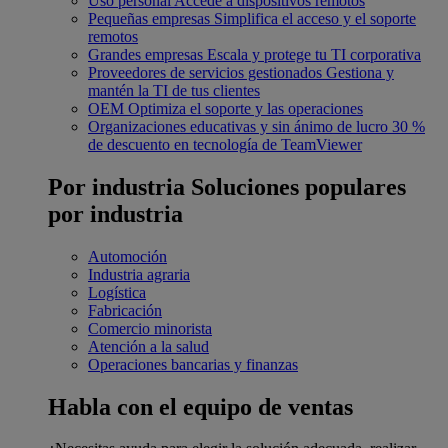
Uso personal
Accede a dispositivos remotos
Pequeñas empresas
Simplifica el acceso y el soporte
remotos
Grandes empresas
Escala y protege tu TI corporativa
Proveedores de servicios gestionados
Gestiona y
mantén la TI de tus clientes
OEM
Optimiza el soporte y las operaciones
Organizaciones educativas y sin ánimo de lucro
30 %
de descuento en tecnología de TeamViewer
Por industria
Soluciones populares
por industria
Automoción
Industria agraria
Logística
Fabricación
Comercio minorista
Atención a la salud
Operaciones bancarias y finanzas
Habla con el equipo de ventas