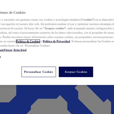
iento de Cookies
y asociados nos gustaría contar con cookies y tecnologías similares
(“cookies”)
en tu dispositiv
e navegación en nuestro sitio web. Así podremos analizar el uso y optimizar nuestras estrategias 
eriencia de usuario. Al hacer clic en
“Aceptar cookies”
, estás aceptando nuestra configuración 
cookies, así como el procesamiento posterior de los datos coleccionados, con el propósito de anun
s. Puedes encontrar mayor información sobre nuestras cookies, sus propósitos, terceras personas 
to en nuestra
Política de Cookies
y
Política de Privacidad
. Si deseas personalizar las Cookies s
puedes hacer clic en ¨Personalizar Cookies¨.
eamViewer
Aviso legal
Personalizar Cookies
Aceptar Cookies