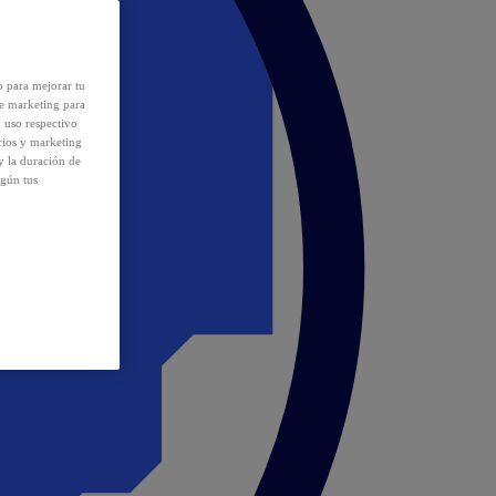
o para mejorar tu
de marketing para
y uso respectivo
cios y marketing
y la duración de
egún tus