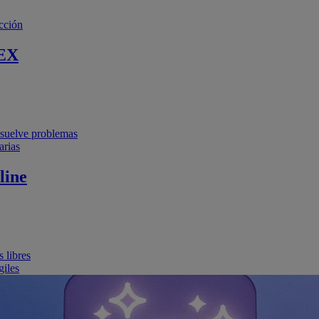
cción
EX
resuelve problemas
arias
line
 libres
giles