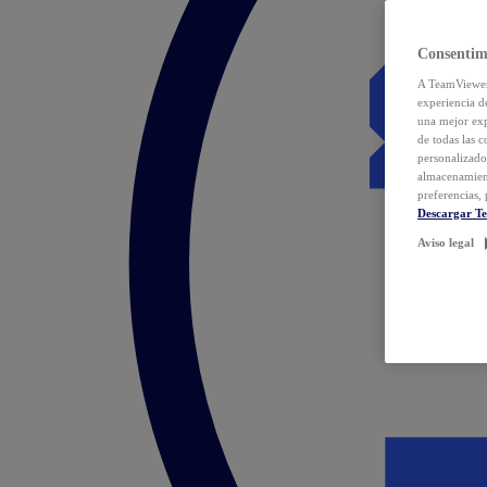
Consentim
A TeamViewer 
experiencia d
una mejor exp
de todas las 
personalizado
almacenamien
preferencias, 
Descargar T
Aviso legal