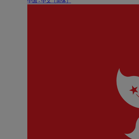
中国 - 中⽂（简体）