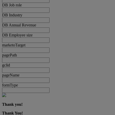
DB Job role
DB Industry
DB Annual Revenue
DB Employee size
marketoTarget
pagePath
gclid
pageName
formType
Thank you!
Thank You!