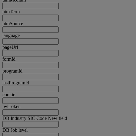
utmTerm
utmSource
language
pageUrl
formId
programId
lastProgramId
cookie
jwtToken
DB Industry SIC Code New field
DB Job level