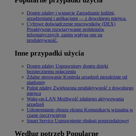
Dostęp zdalny i wsparcie
Zarządzanie ludźmi,
urządzeniami i aplikacjami — z dowolnego miejsca.
Cyfrowe doświadczenie pracowników (DEX)
Proaktywnie rozwiązywanie problemów
informatycznych, zanim wpłyną one na
produktywność.
Inne przypadki użycia
Dostęp zdalny
Usprawniony dostęp dzięki
bezpiecznemu połączeniu
Zdalne sterowanie
Kontrola urządzeń niezależnie od
platformy
Pulpit zdalny
Zwiększona produktywność z dowolnego
miejsca
Wake-on-LAN
Możliwość zdalnego aktywowania
urządzeń
Udostępnianie obrazu ekranu
Komunikacja wizualna w
czasie rzeczywistym
Smart Service
Usprawnienie obsługi posprzedażowej
Według potrzeb
Popularne