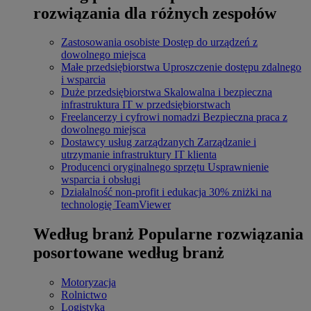
rozwiązania dla różnych zespołów
Zastosowania osobiste
Dostęp do urządzeń z
dowolnego miejsca
Małe przedsiębiorstwa
Uproszczenie dostępu zdalnego
i wsparcia
Duże przedsiębiorstwa
Skalowalna i bezpieczna
infrastruktura IT w przedsiębiorstwach
Freelancerzy i cyfrowi nomadzi
Bezpieczna praca z
dowolnego miejsca
Dostawcy usług zarządzanych
Zarządzanie i
utrzymanie infrastruktury IT klienta
Producenci oryginalnego sprzętu
Usprawnienie
wsparcia i obsługi
Działalność non-profit i edukacja
30% zniżki na
technologię TeamViewer
Według branż
Popularne rozwiązania
posortowane według branż
Motoryzacja
Rolnictwo
Logistyka