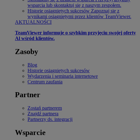
wsparcia lub skontaktuj się z naszym zespołem.
Historie osiągniętych sukcesów
Zapoznaj się z
wynikami osiągniętymi przez klientów TeamViewer.
AKTUALNOŚCI
TeamViewer informuje o szybkim przyjęciu swojej oferty
Al wśród klientów.
Zasoby
Blog
Historie osiągniętych sukcesów
Wydarzenia i seminaria internetowe
Centrum zaufania
Partner
Zostań partnerem
Znajdź partnera
Partnerzy ds. integracji
Wsparcie