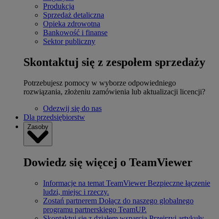
Produkcja
Sprzedaż detaliczna
Opieka zdrowotna
Bankowość i finanse
Sektor publiczny
Skontaktuj się z zespołem sprzedaży
Potrzebujesz pomocy w wyborze odpowiedniego
rozwiązania, złożeniu zamówienia lub aktualizacji licencji?
Odezwij się do nas
Dla przedsiębiorstw
Zasoby
Dowiedz się więcej o TeamViewer
Informacje na temat TeamViewer
Bezpieczne łączenie
ludzi, miejsc i rzeczy.
Zostań partnerem
Dołącz do naszego globalnego
programu partnerskiego TeamUP.
Skontaktuj się z działem wsparcia
Przejrzyj artykuły