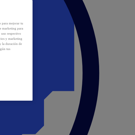
o para mejorar tu
de marketing para
y uso respectivo
cios y marketing
y la duración de
egún tus