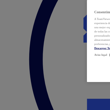
Consentim
A TeamViewer 
experiencia d
una mejor exp
de todas las 
personalizado
almacenamien
preferencias, 
Descargar T
Aviso legal