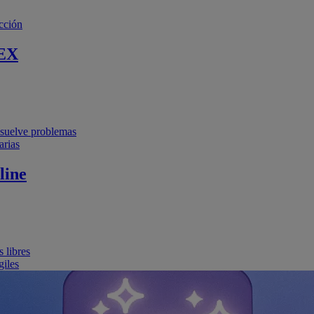
cción
EX
resuelve problemas
arias
line
 libres
giles