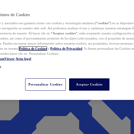
iento de Cookies
y asociados nos gustaría contar con cookies y tecnologías similares
(“cookies”)
en tu dispositiv
e navegación en nuestro sitio web. Así podremos analizar el uso y optimizar nuestras estrategias 
eriencia de usuario. Al hacer clic en
“Aceptar cookies”
, estás aceptando nuestra configuración 
cookies, así como el procesamiento posterior de los datos coleccionados, con el propósito de anun
s. Puedes encontrar mayor información sobre nuestras cookies, sus propósitos, terceras personas 
to en nuestra
Política de Cookies
y
Política de Privacidad
. Si deseas personalizar las Cookies s
puedes hacer clic en ¨Personalizar Cookies¨.
eamViewer
Aviso legal
Personalizar Cookies
Aceptar Cookies