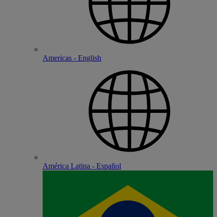
Americas - English
América Latina - Español