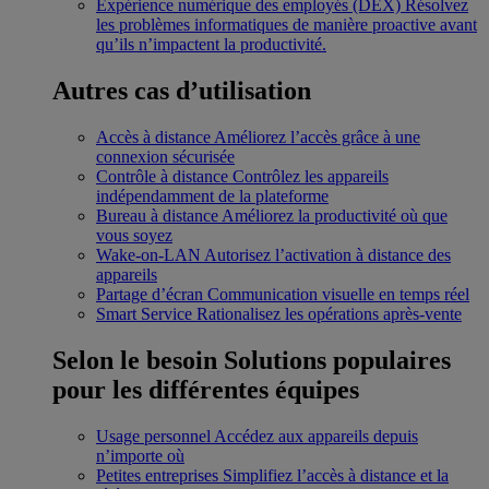
Expérience numérique des employés (DEX)
Résolvez
les problèmes informatiques de manière proactive avant
qu’ils n’impactent la productivité.
Autres cas d’utilisation
Accès à distance
Améliorez l’accès grâce à une
connexion sécurisée
Contrôle à distance
Contrôlez les appareils
indépendamment de la plateforme
Bureau à distance
Améliorez la productivité où que
vous soyez
Wake-on-LAN
Autorisez l’activation à distance des
appareils
Partage d’écran
Communication visuelle en temps réel
Smart Service
Rationalisez les opérations après-vente
Selon le besoin
Solutions populaires
pour les différentes équipes
Usage personnel
Accédez aux appareils depuis
n’importe où
Petites entreprises
Simplifiez l’accès à distance et la