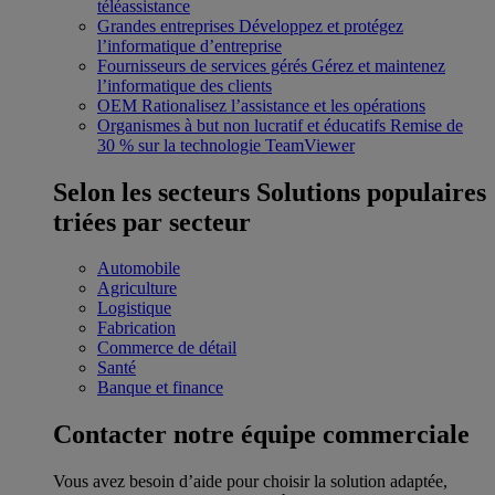
téléassistance
Grandes entreprises
Développez et protégez
l’informatique d’entreprise
Fournisseurs de services gérés
Gérez et maintenez
l’informatique des clients
OEM
Rationalisez l’assistance et les opérations
Organismes à but non lucratif et éducatifs
Remise de
30 % sur la technologie TeamViewer
Selon les secteurs
Solutions populaires
triées par secteur
Automobile
Agriculture
Logistique
Fabrication
Commerce de détail
Santé
Banque et finance
Contacter notre équipe commerciale
Vous avez besoin d’aide pour choisir la solution adaptée,