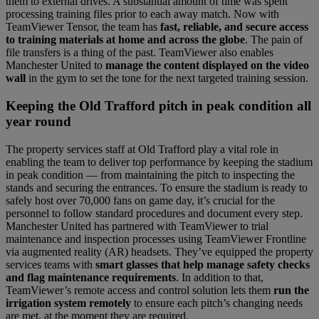
them to external drives. A substantial amount of time was spent
processing training files prior to each away match. Now with
TeamViewer Tensor, the team has
fast, reliable, and secure access
to training materials at home and across the globe
. The pain of
file transfers is a thing of the past. TeamViewer also enables
Manchester United to
manage the content displayed on the video
wall
in the gym to set the tone for the next targeted training session.
Keeping the Old Trafford pitch in peak condition all
year round
The property services staff at Old Trafford play a vital role in
enabling the team to deliver top performance by keeping the stadium
in peak condition — from maintaining the pitch to inspecting the
stands and securing the entrances. To ensure the stadium is ready to
safely host over 70,000 fans on game day, it’s crucial for the
personnel to follow standard procedures and document every step.
Manchester United has partnered with TeamViewer to trial
maintenance and inspection processes using TeamViewer Frontline
via augmented reality (AR) headsets. They’ve equipped the property
services teams with
smart glasses that help manage safety checks
and flag maintenance requirements
. In addition to that,
TeamViewer’s remote access and control solution lets them
run the
irrigation system remotely
to ensure each pitch’s changing needs
are met, at the moment they are required.