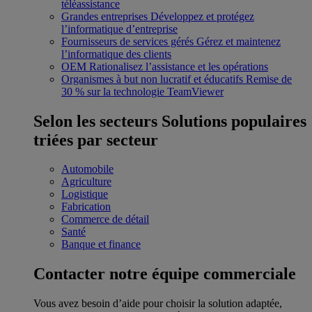
téléassistance
Grandes entreprises
Développez et protégez
l’informatique d’entreprise
Fournisseurs de services gérés
Gérez et maintenez
l’informatique des clients
OEM
Rationalisez l’assistance et les opérations
Organismes à but non lucratif et éducatifs
Remise de
30 % sur la technologie TeamViewer
Selon les secteurs
Solutions populaires
triées par secteur
Automobile
Agriculture
Logistique
Fabrication
Commerce de détail
Santé
Banque et finance
Contacter notre équipe commerciale
Vous avez besoin d’aide pour choisir la solution adaptée,