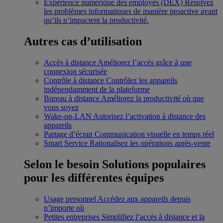
Expérience numérique des employés (DEX)
Résolvez
les problèmes informatiques de manière proactive avant
qu’ils n’impactent la productivité.
Autres cas d’utilisation
Accès à distance
Améliorez l’accès grâce à une
connexion sécurisée
Contrôle à distance
Contrôlez les appareils
indépendamment de la plateforme
Bureau à distance
Améliorez la productivité où que
vous soyez
Wake-on-LAN
Autorisez l’activation à distance des
appareils
Partage d’écran
Communication visuelle en temps réel
Smart Service
Rationalisez les opérations après-vente
Selon le besoin
Solutions populaires
pour les différentes équipes
Usage personnel
Accédez aux appareils depuis
n’importe où
Petites entreprises
Simplifiez l’accès à distance et la