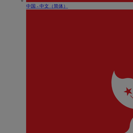
中国 - 中⽂（简体）