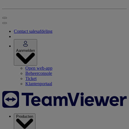
Contact salesafdeling
Aanmelden
Open web-app
Beheerconsole
Ticket
Klantenportaal
Producten