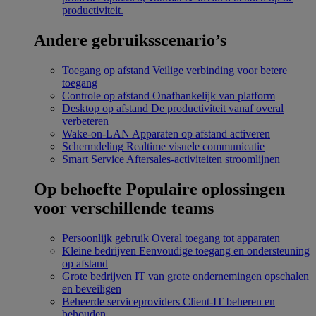
productiviteit.
Andere gebruiksscenario’s
Toegang op afstand
Veilige verbinding voor betere
toegang
Controle op afstand
Onafhankelijk van platform
Desktop op afstand
De productiviteit vanaf overal
verbeteren
Wake-on-LAN
Apparaten op afstand activeren
Schermdeling
Realtime visuele communicatie
Smart Service
Aftersales-activiteiten stroomlijnen
Op behoefte
Populaire oplossingen
voor verschillende teams
Persoonlijk gebruik
Overal toegang tot apparaten
Kleine bedrijven
Eenvoudige toegang en ondersteuning
op afstand
Grote bedrijven
IT van grote ondernemingen opschalen
en beveiligen
Beheerde serviceproviders
Client-IT beheren en
behouden