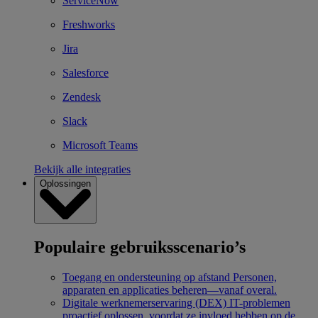
ServiceNow
Freshworks
Jira
Salesforce
Zendesk
Slack
Microsoft Teams
Bekijk alle integraties
Oplossingen
Populaire gebruiksscenario’s
Toegang en ondersteuning op afstand
Personen,
apparaten en applicaties beheren—vanaf overal.
Digitale werknemerservaring (DEX)
IT-problemen
proactief oplossen, voordat ze invloed hebben op de