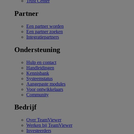
Trust Center
Partner
Een partner worden
Een partner zoeken
Integratiepartners
Ondersteuning
Hulp en contact
Handleidingen
Kennisbank
Systeemstatus
Aangepaste modules
Voor ontwikkelaars
Community
Bedrijf
Over TeamViewer
Werken bij TeamViewer
Investeerders