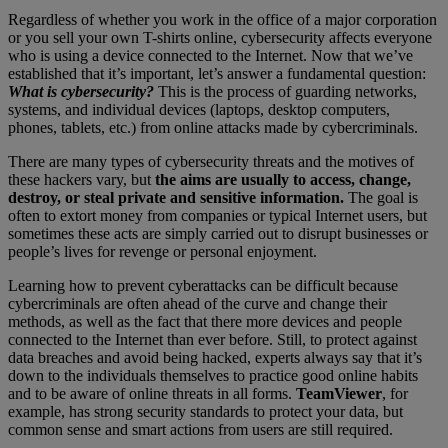
Regardless of whether you work in the office of a major corporation
or you sell your own T-shirts online, cybersecurity affects everyone
who is using a device connected to the Internet. Now that we’ve
established that it’s important, let’s answer a fundamental question:
What is cybersecurity?
This is the process of guarding networks,
systems, and individual devices (laptops, desktop computers,
phones, tablets, etc.) from online attacks made by cybercriminals.
There are many types of cybersecurity threats and the motives of
these hackers vary, but
the aims are usually to access, change,
destroy, or steal private and sensitive information.
The goal is
often to extort money from companies or typical Internet users, but
sometimes these acts are simply carried out to disrupt businesses or
people’s lives for revenge or personal enjoyment.
Learning how to prevent cyberattacks can be difficult because
cybercriminals are often ahead of the curve and change their
methods, as well as the fact that there more devices and people
connected to the Internet than ever before. Still, to protect against
data breaches and avoid being hacked, experts always say that it’s
down to the individuals themselves to practice good online habits
and to be aware of online threats in all forms.
TeamViewer
, for
example, has strong security standards to protect your data, but
common sense and smart actions from users are still required.