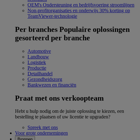
OEM's
Ondersteuning en bedrijfsvoering stroomlijnen
Non-profitorganisaties en onderwijs
30% korting op
TeamViewer-technologie
Per branches
Populaire oplossingen
gesorteerd per branche
Automotive
Landbouw
Logistiek
Productie
Detailhandel
Gezondheidszorg
Bankwezen en financiën
Praat met ons verkoopteam
Hebt u hulp nodig om de juiste oplossing te kiezen, een
bestelling te plaatsen of uw licentie te upgraden?
Spreek met ons
Voor grote ondernemingen
Bronnen