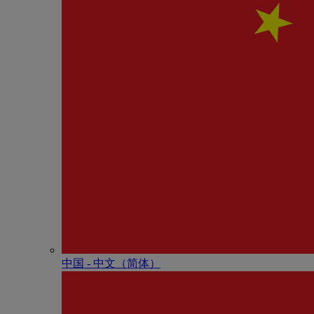
中国 - 中⽂（简体）