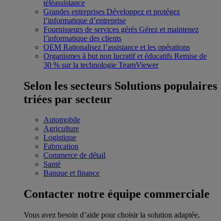
téléassistance
Grandes entreprises
Développez et protégez
l’informatique d’entreprise
Fournisseurs de services gérés
Gérez et maintenez
l’informatique des clients
OEM
Rationalisez l’assistance et les opérations
Organismes à but non lucratif et éducatifs
Remise de
30 % sur la technologie TeamViewer
Selon les secteurs
Solutions populaires
triées par secteur
Automobile
Agriculture
Logistique
Fabrication
Commerce de détail
Santé
Banque et finance
Contacter notre équipe commerciale
Vous avez besoin d’aide pour choisir la solution adaptée,