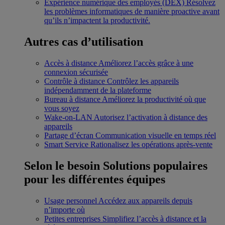
Expérience numérique des employés (DEX)
Résolvez
les problèmes informatiques de manière proactive avant
qu’ils n’impactent la productivité.
Autres cas d’utilisation
Accès à distance
Améliorez l’accès grâce à une
connexion sécurisée
Contrôle à distance
Contrôlez les appareils
indépendamment de la plateforme
Bureau à distance
Améliorez la productivité où que
vous soyez
Wake-on-LAN
Autorisez l’activation à distance des
appareils
Partage d’écran
Communication visuelle en temps réel
Smart Service
Rationalisez les opérations après-vente
Selon le besoin
Solutions populaires
pour les différentes équipes
Usage personnel
Accédez aux appareils depuis
n’importe où
Petites entreprises
Simplifiez l’accès à distance et la