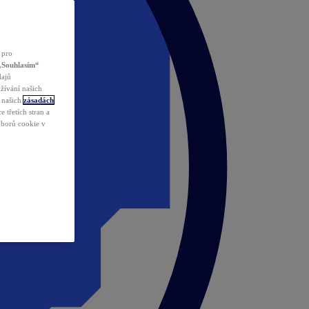
 pro
„Souhlasím“
dajů
žívání našich
v našich
zásadách
 třetích stran a
ouborů cookie v