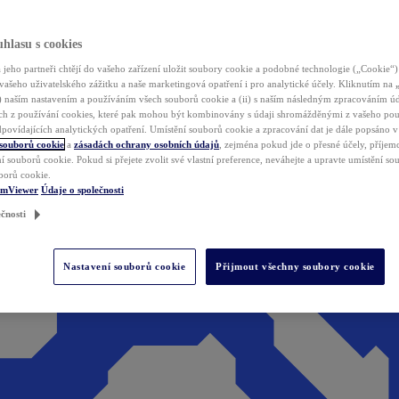
hlasu s cookies
jeho partneři chtějí do vašeho zařízení uložit soubory cookie a podobné technologie („Cookie“)
vašeho uživatelského zážitku a naše marketingová opatření i pro analytické účely. Kliknutím na
(i) naším nastavením a používáním všech souborů cookie a (ii) s naším následným zpracováním ú
h z používání cookies, které pak mohou být kombinovány s údaji shromážděnými z vašeho pou
povídajících analytických opatření. Umístění souborů cookie a zpracování dat je dále popsáno 
 souborů cookie
a
zásadách ochrany osobních údajů
, zejména pokud jde o přesné účely, příjemce
í souborů cookie. Pokud si přejete zvolit své vlastní preference, neváhejte a upravte umístění s
borů cookie.
amViewer
Údaje o společnosti
čnosti
Nastavení souborů cookie
Přijmout všechny soubory cookie