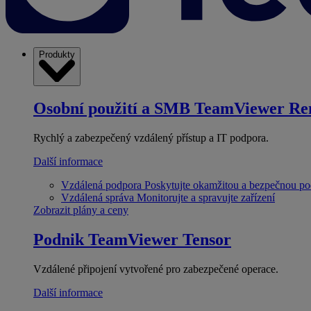
Produkty
Osobní použití a SMB
TeamViewer Re
Rychlý a zabezpečený vzdálený přístup a IT podpora.
Další informace
Vzdálená podpora
Poskytujte okamžitou a bezpečnou p
Vzdálená správa
Monitorujte a spravujte zařízení
Zobrazit plány a ceny
Podnik
TeamViewer Tensor
Vzdálené připojení vytvořené pro zabezpečené operace.
Další informace