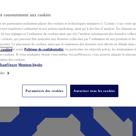
de consentement aux cookies
ses partenaires souhaitent placer des cookies et technologies similaires (« Cookie ») sur votre ap
votre expérience utilisateur et nos actions marketing, ainsi qu’à des fins d’analyse. En cliquant s
(i) nos réglages et l’utilisation de cookies ainsi que (ii) l’analyse subséquente des données collect
de cookies, qui peuvent être associées aux données collectées par l’utilisation de nos produits et le
sociées. Le placement de cookies, ainsi que le traitement des données sont décrits en détails dans
 cookies
et notre
Politique de confidentialité
, en particulier les objectifs précis, les destinataires t
es cookies. Si vous souhaitez choisir vous-même vos préférences, vous pouvez adapter le placem
mètres des cookies.
 TeamViewer
Mentions légales
ales
Paramètres des cookies
Autoriser tous les cookies