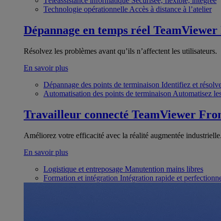
Téléassistance informatique
Sécurisée, flexible, intégrée
Technologie opérationnelle
Accès à distance à l’atelier
Dépannage en temps réel
TeamViewer
Résolvez les problèmes avant qu’ils n’affectent les utilisateurs.
En savoir plus
Dépannage des points de terminaison
Identifiez et résol
Automatisation des points de terminaison
Automatisez les
Travailleur connecté
TeamViewer Fron
Améliorez votre efficacité avec la réalité augmentée industrielle
En savoir plus
Logistique et entreposage
Manutention mains libres
Formation et intégration
Intégration rapide et perfection