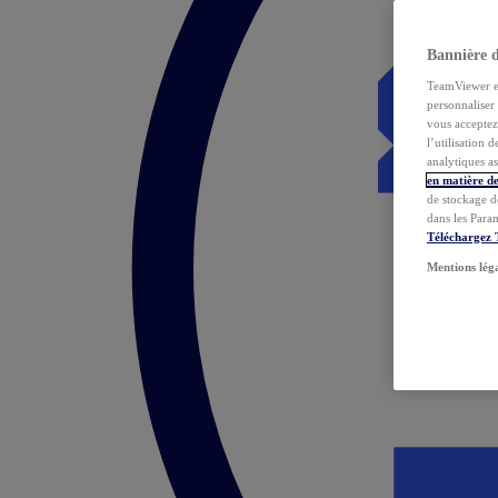
Bannière 
TeamViewer et 
personnaliser 
vous acceptez 
l’utilisation 
analytiques as
en matière de
de stockage d
dans les Para
Téléchargez
Mentions lég