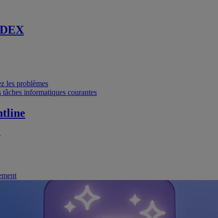
 DEX
vez les problèmes
 tâches informatiques courantes
tline
.
nement