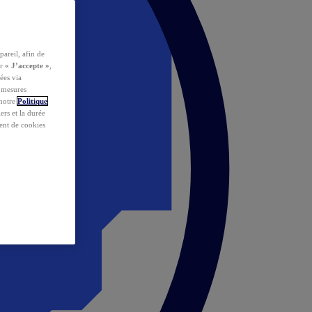
pareil, afin de
ur
« J’accepte »
,
ées via
s mesures
 notre
Politique
iers et la durée
ent de cookies