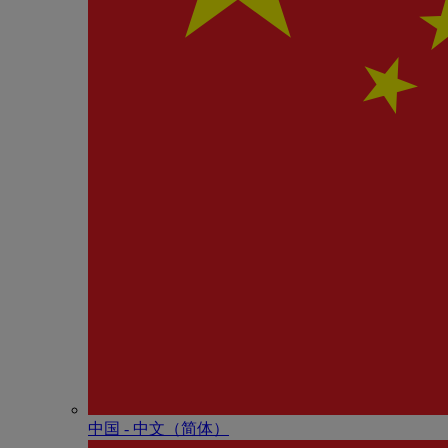
中国 - 中⽂（简体）