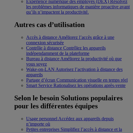
Expérience numérique des employés (DEX)
Résolvez
les problèmes informatiques de manière proactive avant
qu’ils n’impactent la productivité.
Autres cas d’utilisation
Accès à distance
Améliorez l’accès grâce à une
connexion sécurisée
Contrôle à distance
Contrôlez les appareils
indépendamment de la plateforme
Bureau à distance
Améliorez la productivité où que
vous soyez
Wake-on-LAN
Autorisez l’activation à distance des
appareils
Partage d’écran
Communication visuelle en temps réel
Smart Service
Rationalisez les opérations après-vente
Selon le besoin
Solutions populaires
pour les différentes équipes
Usage personnel
Accédez aux appareils depuis
n’importe où
Petites entreprises
Simplifiez l’accès à distance et la