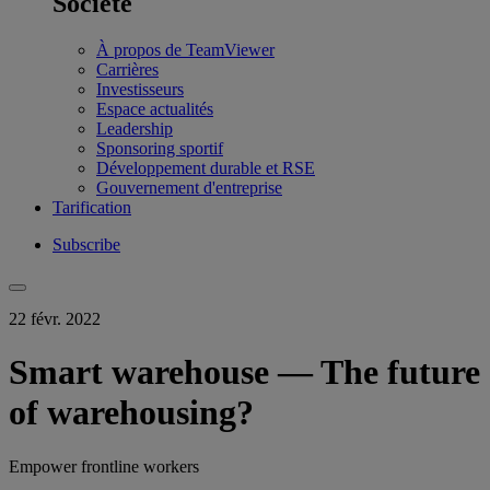
Société
À propos de TeamViewer
Carrières
Investisseurs
Espace actualités
Leadership
Sponsoring sportif
Développement durable et RSE
Gouvernement d'entreprise
Tarification
Subscribe
22 févr. 2022
Smart warehouse — The future
of warehousing?
Empower frontline workers