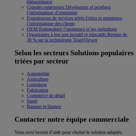
téléassistance
Grandes entreprises
Développez et protégez
l’informatique d’entreprise
Fournisseurs de services gérés
Gérez et maintenez
l’informatique des clients
OEM
Rationalisez l’assistance et les opérations
Organismes à but non lucratif et éducatifs
Remise de
30 % sur la technologie TeamViewer
Selon les secteurs
Solutions populaires
triées par secteur
Automobile
Agriculture
Logistique
Fabrication
Commerce de détail
Santé
Banque et finance
Contacter notre équipe commerciale
Vous avez besoin d’aide pour choisir la solution adaptée,