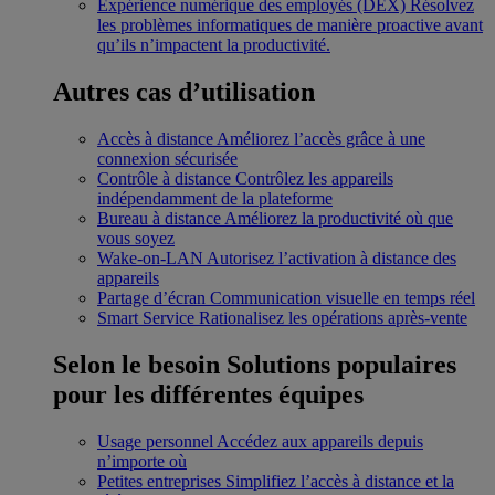
Expérience numérique des employés (DEX)
Résolvez
les problèmes informatiques de manière proactive avant
qu’ils n’impactent la productivité.
Autres cas d’utilisation
Accès à distance
Améliorez l’accès grâce à une
connexion sécurisée
Contrôle à distance
Contrôlez les appareils
indépendamment de la plateforme
Bureau à distance
Améliorez la productivité où que
vous soyez
Wake-on-LAN
Autorisez l’activation à distance des
appareils
Partage d’écran
Communication visuelle en temps réel
Smart Service
Rationalisez les opérations après-vente
Selon le besoin
Solutions populaires
pour les différentes équipes
Usage personnel
Accédez aux appareils depuis
n’importe où
Petites entreprises
Simplifiez l’accès à distance et la