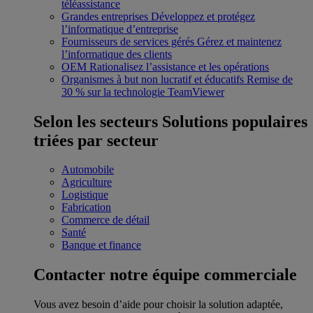
téléassistance
Grandes entreprises
Développez et protégez
l’informatique d’entreprise
Fournisseurs de services gérés
Gérez et maintenez
l’informatique des clients
OEM
Rationalisez l’assistance et les opérations
Organismes à but non lucratif et éducatifs
Remise de
30 % sur la technologie TeamViewer
Selon les secteurs
Solutions populaires
triées par secteur
Automobile
Agriculture
Logistique
Fabrication
Commerce de détail
Santé
Banque et finance
Contacter notre équipe commerciale
Vous avez besoin d’aide pour choisir la solution adaptée,