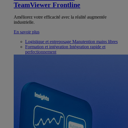
TeamViewer Frontline
Améliorez votre efficacité avec la réalité augmentée
industrielle.
En savoir plus
Logistique et entreposage
Manutention mains libres
Formation et intégration
Intégration rapide et
perfectionnement