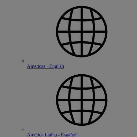
Americas - English
América Latina - Español