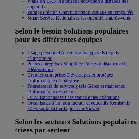
Wake-on-LAN
Autorisez l’activation à distance des
appareils
Partage d’écran
Communication visuelle en temps réel
Smart Service
Rationalisez les opérations après-vente
Selon le besoin
Solutions populaires
pour les différentes équipes
Usage personnel
Accédez aux appareils depuis
n’importe où
Petites entreprises
Simplifiez l’accès à distance et la
téléassistance
Grandes entreprises
Développez et protégez
l’informatique d’entreprise
Fournisseurs de services gérés
Gérez et maintenez
l’informatique des clients
OEM
Rationalisez l’assistance et les opérations
Organismes à but non lucratif et éducatifs
Remise de
30 % sur la technologie TeamViewer
Selon les secteurs
Solutions populaires
triées par secteur