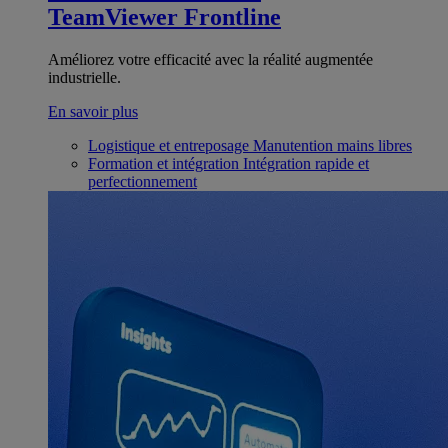
TeamViewer Frontline
Améliorez votre efficacité avec la réalité augmentée
industrielle.
En savoir plus
Logistique et entreposage
Manutention mains libres
Formation et intégration
Intégration rapide et
perfectionnement