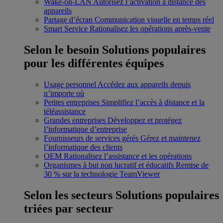
Wake-on-LAN
Autorisez l’activation à distance des
appareils
Partage d’écran
Communication visuelle en temps réel
Smart Service
Rationalisez les opérations après-vente
Selon le besoin
Solutions populaires
pour les différentes équipes
Usage personnel
Accédez aux appareils depuis
n’importe où
Petites entreprises
Simplifiez l’accès à distance et la
téléassistance
Grandes entreprises
Développez et protégez
l’informatique d’entreprise
Fournisseurs de services gérés
Gérez et maintenez
l’informatique des clients
OEM
Rationalisez l’assistance et les opérations
Organismes à but non lucratif et éducatifs
Remise de
30 % sur la technologie TeamViewer
Selon les secteurs
Solutions populaires
triées par secteur