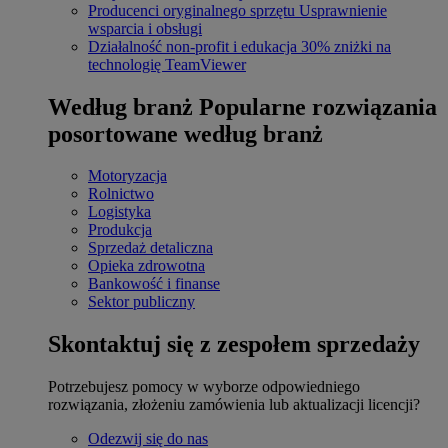
Producenci oryginalnego sprzętu
Usprawnienie
wsparcia i obsługi
Działalność non-profit i edukacja
30% zniżki na
technologię TeamViewer
Według branż
Popularne rozwiązania
posortowane według branż
Motoryzacja
Rolnictwo
Logistyka
Produkcja
Sprzedaż detaliczna
Opieka zdrowotna
Bankowość i finanse
Sektor publiczny
Skontaktuj się z zespołem sprzedaży
Potrzebujesz pomocy w wyborze odpowiedniego
rozwiązania, złożeniu zamówienia lub aktualizacji licencji?
Odezwij się do nas