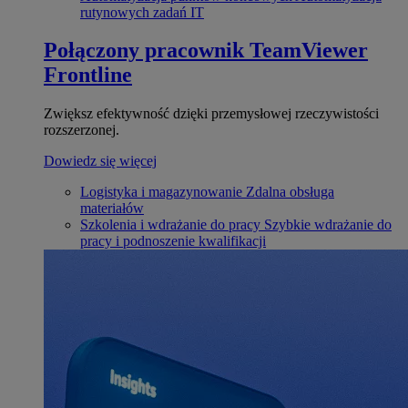
rutynowych zadań IT
Połączony pracownik
TeamViewer
Frontline
Zwiększ efektywność dzięki przemysłowej rzeczywistości
rozszerzonej.
Dowiedz się więcej
Logistyka i magazynowanie
Zdalna obsługa
materiałów
Szkolenia i wdrażanie do pracy
Szybkie wdrażanie do
pracy i podnoszenie kwalifikacji