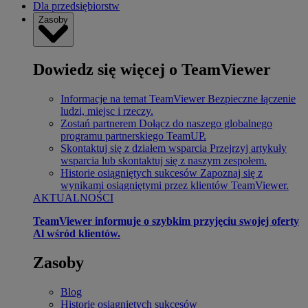
Dla przedsiębiorstw
Zasoby
Dowiedz się więcej o TeamViewer
Informacje na temat TeamViewer
Bezpieczne łączenie
ludzi, miejsc i rzeczy.
Zostań partnerem
Dołącz do naszego globalnego
programu partnerskiego TeamUP.
Skontaktuj się z działem wsparcia
Przejrzyj artykuły
wsparcia lub skontaktuj się z naszym zespołem.
Historie osiągniętych sukcesów
Zapoznaj się z
wynikami osiągniętymi przez klientów TeamViewer.
AKTUALNOŚCI
TeamViewer informuje o szybkim przyjęciu swojej oferty
Al wśród klientów.
Zasoby
Blog
Historie osiągniętych sukcesów