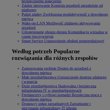
bezpiecznemu połączeniu
Zdalne sterowanie
Kontrola urządzeń niezależnie od
platformy
Pulpit zdalny
Zwiększona produktywność z dowolnego
miejsca
Wake-on-LAN
Możliwość zdalnego aktywowania
urządzeń
Udostępnianie obrazu ekranu
Komunikacja wizualna w
czasie rzeczywistym
Smart Service
Usprawnienie obsługi posprzedażowej
Według potrzeb
Popularne
rozwiązania dla różnych zespołów
Zastosowania osobiste
Dostęp do urządzeń z
dowolnego miejsca
Małe przedsiębiorstwa
Uproszczenie dostępu zdalnego
i wsparcia
Duże przedsiębiorstwa
Skalowalna i bezpieczna
infrastruktura IT w przedsiębiorstwach
Freelancerzy i cyfrowi nomadzi
Bezpieczna praca z
dowolnego miejsca
Dostawcy usług zarządzanych
Zarządzanie i
utrzymanie infrastruktury IT klienta