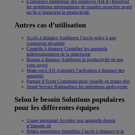
Expérience numérique des employés (DEX)
Résolvez
les problèmes informatiques de manière proactive avant
qu’ils n’impactent la productivité.
Autres cas d’utilisation
Accès à distance
Améliorez l’accès grâce à une
connexion sécurisée
Contrôle à distance
Contrôlez les appareils
indépendamment de la plateforme
Bureau à distance
Améliorez la productivité où que
vous soyez
Wake-on-LAN
Autorisez l’activation à distance des
appareils
Partage d’écran
Communication visuelle en temps réel
Smart Service
Rationalisez les opérations après-vente
Selon le besoin
Solutions populaires
pour les différentes équipes
Usage personnel
Accédez aux appareils depuis
n’importe où
Petites entreprises
Simplifiez l’accès à distance et la