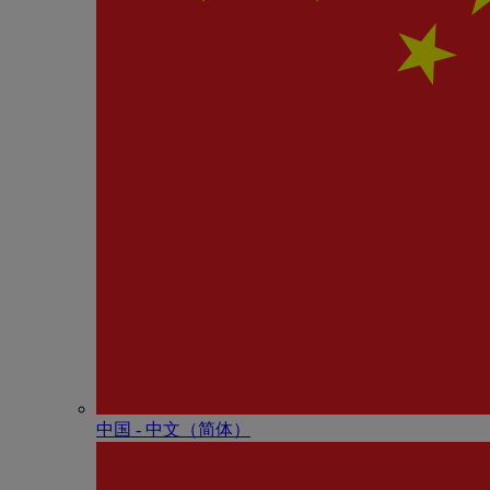
中国 - 中⽂（简体）