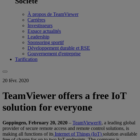
Société
À propos de TeamViewer
Carrières
Investisseurs
Espace actualités
Leadership
Sponsoring sportif
Développement durable et RSE
Gouvernement d'entreprise
Tarification
20 févr. 2020
TeamViewer offers a free IoT
solution for everyone
Goppingen, February 20, 2020
–
TeamViewer®
, a leading global
provider of secure remote access and remote control solutions, is
making all functions of its
Internet of Things (IoT)
solution available
free of charge for up to two IoT endpoints. The company is