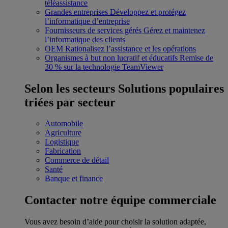
téléassistance
Grandes entreprises
Développez et protégez
l’informatique d’entreprise
Fournisseurs de services gérés
Gérez et maintenez
l’informatique des clients
OEM
Rationalisez l’assistance et les opérations
Organismes à but non lucratif et éducatifs
Remise de
30 % sur la technologie TeamViewer
Selon les secteurs
Solutions populaires
triées par secteur
Automobile
Agriculture
Logistique
Fabrication
Commerce de détail
Santé
Banque et finance
Contacter notre équipe commerciale
Vous avez besoin d’aide pour choisir la solution adaptée,