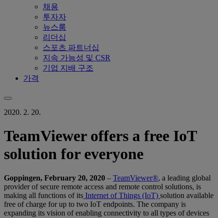
채용
투자자
뉴스룸
리더십
스포츠 파트너십
지속 가능성 및 CSR
기업 지배 구조
가격
2020. 2. 20.
TeamViewer offers a free IoT
solution for everyone
Goppingen, February 20, 2020
–
TeamViewer®
, a leading global
provider of secure remote access and remote control solutions, is
making all functions of its
Internet of Things (IoT)
solution available
free of charge for up to two IoT endpoints. The company is
expanding its vision of enabling connectivity to all types of devices