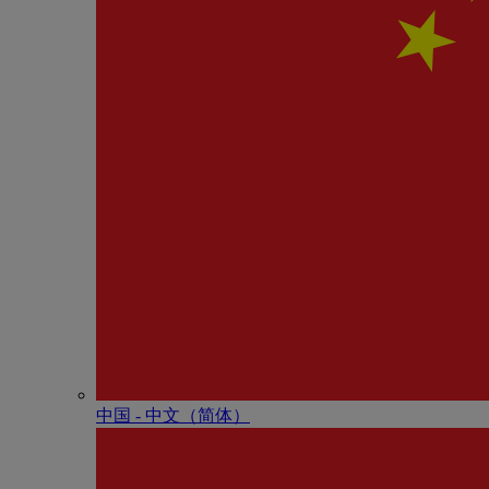
中国 - 中⽂（简体）