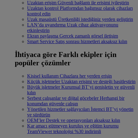
Uzaktan erişim
Güvenli bağlantı ile erişimi iyileştirin
Uzaktan kontrol
Platformdan bağımsız olarak cihazları
kontrol edin
Uzak masaüstü
Üretkenliği istediğiniz yerden geliştirin
LAN’da uyandırma
Uzak cihaz aktivasyonunu
etkinleştirin
Ekran paylaşma
Gerçek zamanlı görsel iletişim
Smart Service
Satış sonrası hizmetleri aksaksız kılın
İhtiyaca göre
Farklı ekipler için
popüler çözümler
Kişisel kullanım
Cihazlara her yerden erişin
Küçük işletmeler
Uzaktan erişimi ve desteği basitleştirin
Büyük işletmeler
Kurumsal BT’yi genişletin ve güvenli
kılın
Serbest çalışanlar ve dijital göçebeler
Herhangi bir
konumdan güvenle çalışın
Yönetilen hizmetler sağlayıcıları
İstemci BT’yi yönetin
ve sürdürün
OEM’ler
Destek ve operasyonları aksaksız kılın
Kar amacı gütmeyen kuruluş ve eğitim kurumu
TeamViewer teknolojisi %30 indirimli