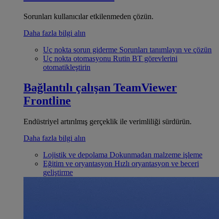
Sorunları kullanıcılar etkilenmeden çözün.
Daha fazla bilgi alın
Uç nokta sorun giderme
Sorunları tanımlayın ve çözün
Uç nokta otomasyonu
Rutin BT görevlerini
otomatikleştirin
Bağlantılı çalışan
TeamViewer
Frontline
Endüstriyel artırılmış gerçeklik ile verimliliği sürdürün.
Daha fazla bilgi alın
Lojistik ve depolama
Dokunmadan malzeme işleme
Eğitim ve oryantasyon
Hızlı oryantasyon ve beceri
geliştirme