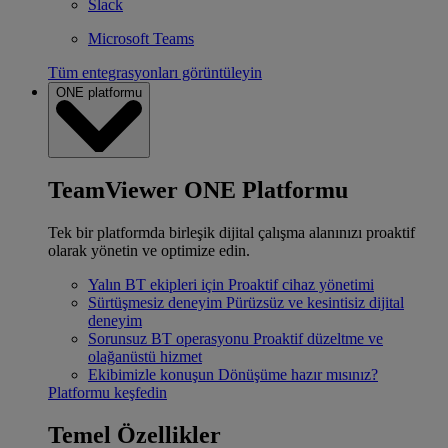
Slack
Microsoft Teams
Tüm entegrasyonları görüntüleyin
ONE platformu
TeamViewer ONE Platformu
Tek bir platformda birleşik dijital çalışma alanınızı proaktif
olarak yönetin ve optimize edin.
Yalın BT ekipleri için
Proaktif cihaz yönetimi
Sürtüşmesiz deneyim
Pürüzsüz ve kesintisiz dijital
deneyim
Sorunsuz BT operasyonu
Proaktif düzeltme ve
olağanüstü hizmet
Ekibimizle konuşun
Dönüşüme hazır mısınız?
Platformu keşfedin
Temel Özellikler