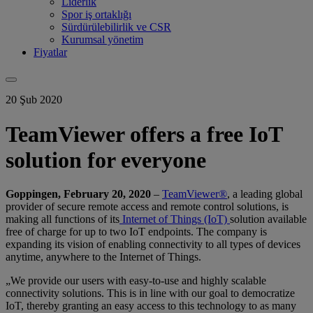
Liderlik
Spor iş ortaklığı
Sürdürülebilirlik ve CSR
Kurumsal yönetim
Fiyatlar
20 Şub 2020
TeamViewer offers a free IoT
solution for everyone
Goppingen, February 20, 2020
–
TeamViewer®
, a leading global
provider of secure remote access and remote control solutions, is
making all functions of its
Internet of Things (IoT)
solution available
free of charge for up to two IoT endpoints. The company is
expanding its vision of enabling connectivity to all types of devices
anytime, anywhere to the Internet of Things.
„We provide our users with easy-to-use and highly scalable
connectivity solutions. This is in line with our goal to democratize
IoT, thereby granting an easy access to this technology to as many