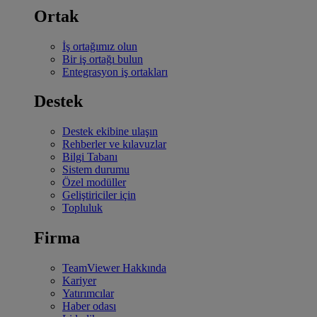
Ortak
İş ortağımız olun
Bir iş ortağı bulun
Entegrasyon iş ortakları
Destek
Destek ekibine ulaşın
Rehberler ve kılavuzlar
Bilgi Tabanı
Sistem durumu
Özel modüller
Geliştiriciler için
Topluluk
Firma
TeamViewer Hakkında
Kariyer
Yatırımcılar
Haber odası