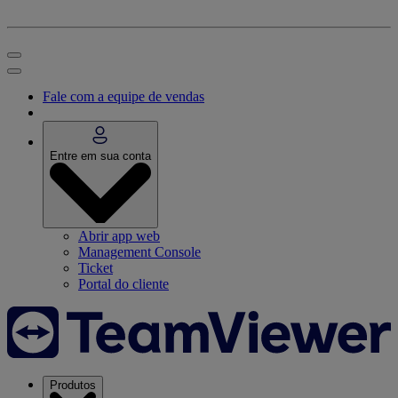
Fale com a equipe de vendas
Entre em sua conta
Abrir app web
Management Console
Ticket
Portal do cliente
Produtos