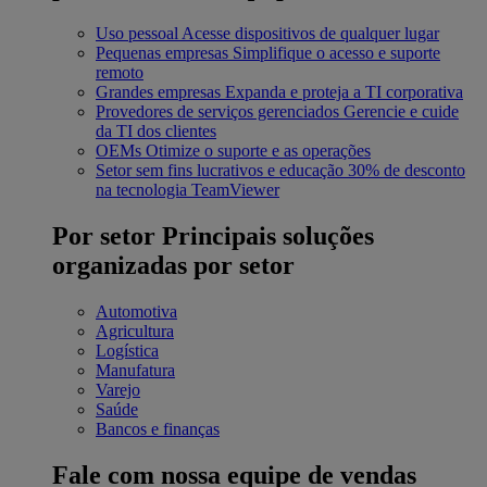
Uso pessoal
Acesse dispositivos de qualquer lugar
Pequenas empresas
Simplifique o acesso e suporte
remoto
Grandes empresas
Expanda e proteja a TI corporativa
Provedores de serviços gerenciados
Gerencie e cuide
da TI dos clientes
OEMs
Otimize o suporte e as operações
Setor sem fins lucrativos e educação
30% de desconto
na tecnologia TeamViewer
Por setor
Principais soluções
organizadas por setor
Automotiva
Agricultura
Logística
Manufatura
Varejo
Saúde
Bancos e finanças
Fale com nossa equipe de vendas