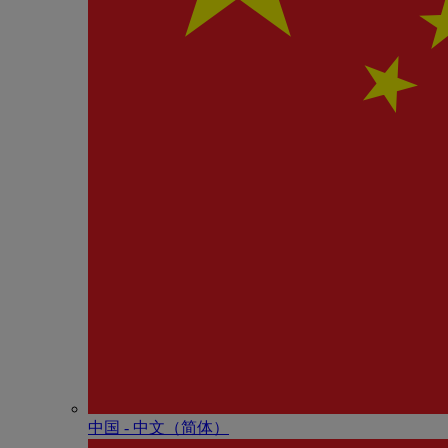
中国 - 中⽂（简体）