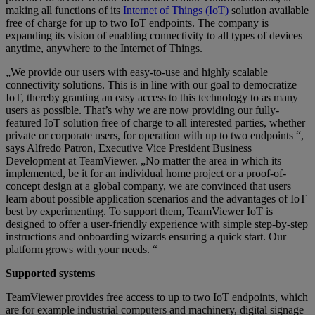
making all functions of its
Internet of Things (IoT)
solution available
free of charge for up to two IoT endpoints. The company is
expanding its vision of enabling connectivity to all types of devices
anytime, anywhere to the Internet of Things.
„We provide our users with easy-to-use and highly scalable
connectivity solutions. This is in line with our goal to democratize
IoT, thereby granting an easy access to this technology to as many
users as possible. That’s why we are now providing our fully-
featured IoT solution free of charge to all interested parties, whether
private or corporate users, for operation with up to two endpoints “,
says Alfredo Patron, Executive Vice President Business
Development at TeamViewer. „No matter the area in which its
implemented, be it for an individual home project or a proof-of-
concept design at a global company, we are convinced that users
learn about possible application scenarios and the advantages of IoT
best by experimenting. To support them, TeamViewer IoT is
designed to offer a user-friendly experience with simple step-by-step
instructions and onboarding wizards ensuring a quick start. Our
platform grows with your needs. “
Supported systems
TeamViewer provides free access to up to two IoT endpoints, which
are for example industrial computers and machinery, digital signage