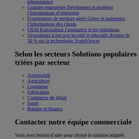
téléassistance
Grandes entreprises
Développez et protégez
l’informatique d’entreprise
Fournisseurs de services gérés
Gérez et maintenez
l’informatique des clients
OEM
Rationalisez l’assistance et les opérations
Organismes à but non lucratif et éducatifs
Remise de
30 % sur la technologie TeamViewer
Selon les secteurs
Solutions populaires
triées par secteur
Automobile
Agriculture
Logistique
Fabrication
Commerce de détail
Santé
Banque et finance
Contacter notre équipe commerciale
Vous avez besoin d’aide pour choisir la solution adaptée,