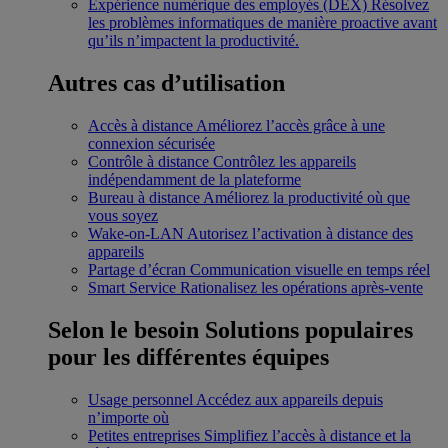
Expérience numérique des employés (DEX)
Résolvez
les problèmes informatiques de manière proactive avant
qu’ils n’impactent la productivité.
Autres cas d’utilisation
Accès à distance
Améliorez l’accès grâce à une
connexion sécurisée
Contrôle à distance
Contrôlez les appareils
indépendamment de la plateforme
Bureau à distance
Améliorez la productivité où que
vous soyez
Wake-on-LAN
Autorisez l’activation à distance des
appareils
Partage d’écran
Communication visuelle en temps réel
Smart Service
Rationalisez les opérations après-vente
Selon le besoin
Solutions populaires
pour les différentes équipes
Usage personnel
Accédez aux appareils depuis
n’importe où
Petites entreprises
Simplifiez l’accès à distance et la