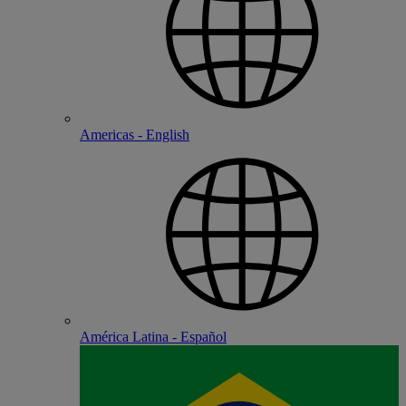
Americas - English
América Latina - Español