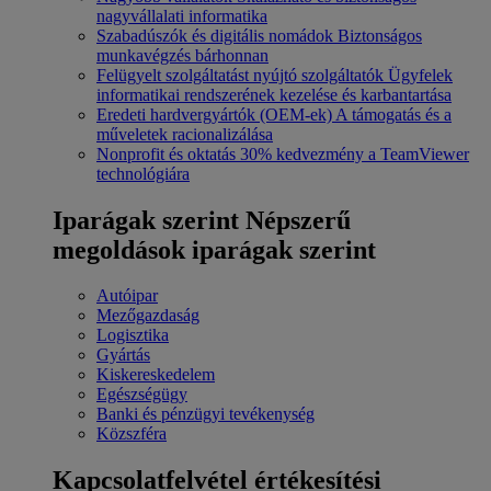
nagyvállalati informatika
Szabadúszók és digitális nomádok
Biztonságos
munkavégzés bárhonnan
Felügyelt szolgáltatást nyújtó szolgáltatók
Ügyfelek
informatikai rendszerének kezelése és karbantartása
Eredeti hardvergyártók (OEM-ek)
A támogatás és a
műveletek racionalizálása
Nonprofit és oktatás
30% kedvezmény a TeamViewer
technológiára
Iparágak szerint
Népszerű
megoldások iparágak szerint
Autóipar
Mezőgazdaság
Logisztika
Gyártás
Kiskereskedelem
Egészségügy
Banki és pénzügyi tevékenység
Közszféra
Kapcsolatfelvétel értékesítési