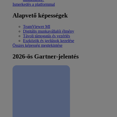
Ismerkedés a platformmal
Alapvető képességek
TeamViewer MI
Digitális munkavállalói élmény
Távoli támogatás és vezérlés
Eszközök és javítások kezelése
Összes képesség megtekintése
2026-ös Gartner-jelentés