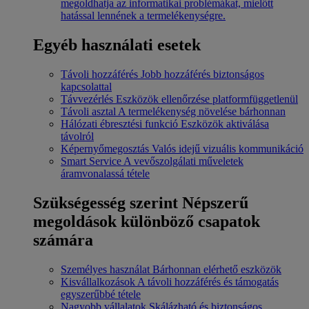
megoldhatja az informatikai problémákat, mielőtt
hatással lennének a termelékenységre.
Egyéb használati esetek
Távoli hozzáférés
Jobb hozzáférés biztonságos
kapcsolattal
Távvezérlés
Eszközök ellenőrzése platformfüggetlenül
Távoli asztal
A termelékenység növelése bárhonnan
Hálózati ébresztési funkció
Eszközök aktiválása
távolról
Képernyőmegosztás
Valós idejű vizuális kommunikáció
Smart Service
A vevőszolgálati műveletek
áramvonalassá tétele
Szükségesség szerint
Népszerű
megoldások különböző csapatok
számára
Személyes használat
Bárhonnan elérhető eszközök
Kisvállalkozások
A távoli hozzáférés és támogatás
egyszerűbbé tétele
Nagyobb vállalatok
Skálázható és biztonságos