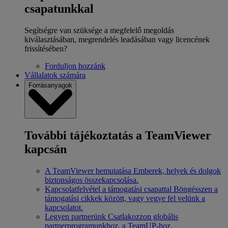
csapatunkkal
Segítségre van szüksége a megfelelő megoldás
kiválasztásában, megrendelés leadásában vagy licencének
frissítésében?
Forduljon hozzánk
Vállalatok számára
Forrásanyagok
További tájékoztatás a TeamViewer
kapcsán
A TeamViewer bemutatása
Emberek, helyek és dolgok
biztonságos összekapcsolása.
Kapcsolatfelvétel a támogatási csapattal
Böngésszen a
támogatási cikkek között, vagy vegye fel velünk a
kapcsolatot.
Legyen partnerünk
Csatlakozzon globális
partnerprogramunkhoz, a TeamUP-hoz.