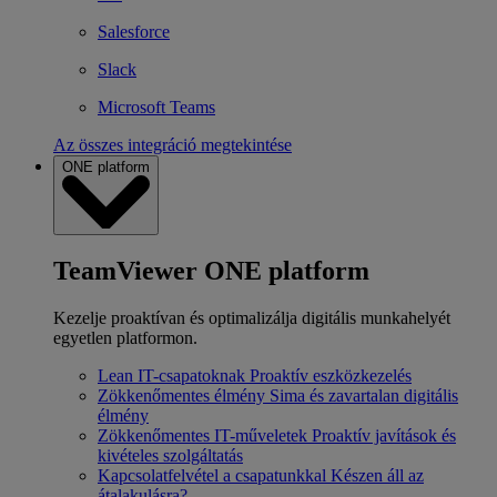
Salesforce
Slack
Microsoft Teams
Az összes integráció megtekintése
ONE platform
TeamViewer ONE platform
Kezelje proaktívan és optimalizálja digitális munkahelyét
egyetlen platformon.
Lean IT-csapatoknak
Proaktív eszközkezelés
Zökkenőmentes élmény
Sima és zavartalan digitális
élmény
Zökkenőmentes IT-műveletek
Proaktív javítások és
kivételes szolgáltatás
Kapcsolatfelvétel a csapatunkkal
Készen áll az
átalakulásra?