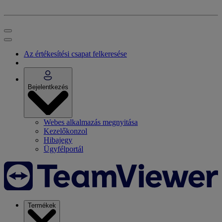
Az értékesítési csapat felkeresése
Bejelentkezés
Webes alkalmazás megnyitása
Kezelőkonzol
Hibajegy
Ügyfélportál
Termékek