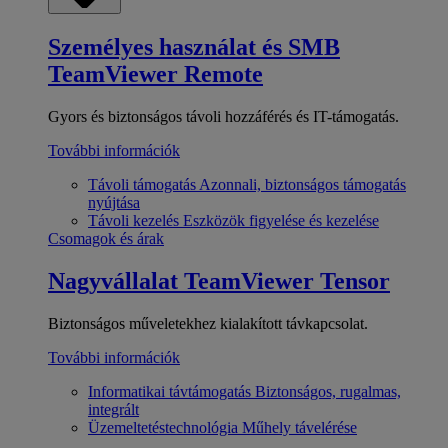
Személyes használat és SMB
TeamViewer Remote
Gyors és biztonságos távoli hozzáférés és IT-támogatás.
További információk
Távoli támogatás
Azonnali, biztonságos támogatás
nyújtása
Távoli kezelés
Eszközök figyelése és kezelése
Csomagok és árak
Nagyvállalat
TeamViewer Tensor
Biztonságos műveletekhez kialakított távkapcsolat.
További információk
Informatikai távtámogatás
Biztonságos, rugalmas,
integrált
Üzemeltetéstechnológia
Műhely távelérése