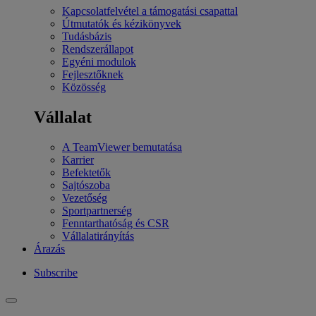
Kapcsolatfelvétel a támogatási csapattal
Útmutatók és kézikönyvek
Tudásbázis
Rendszerállapot
Egyéni modulok
Fejlesztőknek
Közösség
Vállalat
A TeamViewer bemutatása
Karrier
Befektetők
Sajtószoba
Vezetőség
Sportpartnerség
Fenntarthatóság és CSR
Vállalatirányítás
Árazás
Subscribe