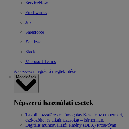
ServiceNow
Freshworks
Jira
Salesforce
Zendesk
Slack
Microsoft Teams
Az összes integráció megtekintése
Megoldások
Népszerű használati esetek
Távoli hozzáférés és támogatás
Kezelje az embereket,
eszközöket és alkalmazásokat – bárhonnan.
Digitális munkavállalói élmény (DEX)
Proaktívan