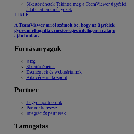
Sikertörténetek
Tekintse meg a TeamViewer ügyfelei
által elért eredményeket.
HÍREK
A TeamViewer arról számolt be, hogy az ügyfelek
gyorsan elfogadták mesterséges intelligencia alapú
ajánlatukat.
Forrásanyagok
Blog
Sikertörténetek
Események és webináriumok
Adatvédelmi központ
Partner
Legyen partnerünk
Partner keresése
Integrációs partnerek
Támogatás