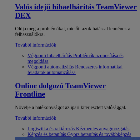
Valós idejű hibaelhárítás
TeamViewer
DEX
Oldja meg a problémákat, mielőtt azok hatással lennének a
felhasználókra.
További információk
Végponti hibaelhárítás
Problémák azonosítása és
megoldása
Végponti automatizálás
Rendszeres informatikai
feladatok automatizálása
Online dolgozó
TeamViewer
Frontline
Növelje a hatékonyságot az ipari kiterjesztett valósággal.
További információk
Logisztika és raktározás
Kézmentes anyagmozgatás
Képzés és betanítás
Gyors betanítás és továbbképzés