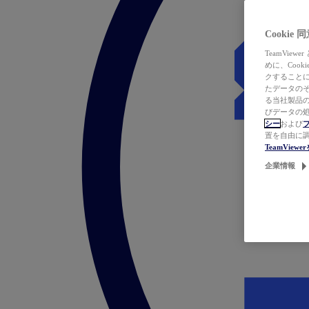
Cookie
TeamVi
めに、Coo
クすることによ
たデータのそ
る当社製品の
びデータの処
シー
および
置を自由に
TeamVie
企業情報