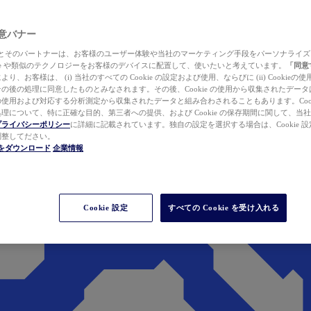
 同意バナー
ewer とそのパートナーは、お客様のユーザー体験や当社のマーケティング手段をパーソナライ
kie や類似のテクノロジーをお客様のデバイスに配置して、使いたいと考えています。
「同意
り、お客様は、 (i) 当社のすべての Cookie の設定および使用、ならびに (ii) Cookie
の後の処理に同意したものとみなされます。その後、Cookie の使用から収集されたデー
使用および対応する分析測定から収集されたデータと組み合わされることもあります。Cook
理について、特に正確な目的、第三者への提供、および Cookie の保存期間に関して、当
プライバシーポリシー
に詳細に記載されています。独自の設定を選択する場合は、Cookie 設定で
調整してださい。
werをダウンロード
企業情報
Cookie 設定
すべての Cookie を受け入れる