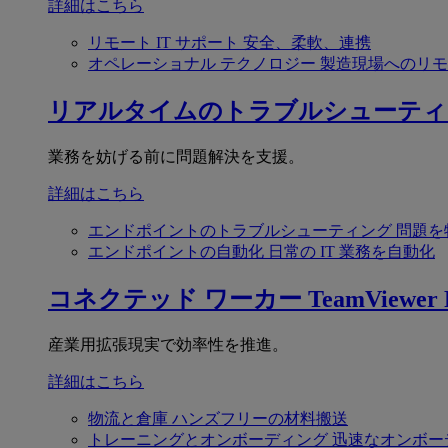
詳細はこちら
リモート IT サポート
安全、柔軟、連携
オペレーショナル テクノロジー
製造現場へのリモ
リアルタイムのトラブルシューティ
業務を妨げる前に問題解決を支援。
詳細はこちら
エンドポイントのトラブルシューティング
問題を
エンドポイントの自動化
日常の IT 業務を自動化
コネクテッド ワーカー
TeamViewer F
産業用拡張現実で効率性を推進。
詳細はこちら
物流と倉庫
ハンズフリーの材料搬送
トレーニングとオンボーディング
迅速なオンボー