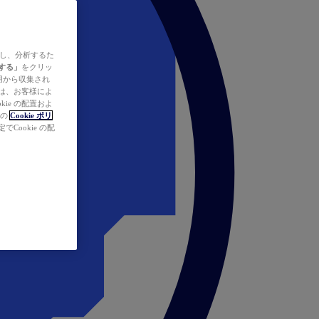
ズし、分析するた
する」
をクリッ
の使用から収集され
タは、お客様によ
ie の配置およ
社の
Cookie ポリ
Cookie の配