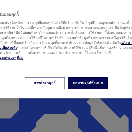
นยอมคุกกี้
ละพันธมิตรต้องการวางคุกกี้และเทคโนโลยีที่คล้ายคลึงกัน (“คุกกี้”) บนอุปกรณ์ของคุณ เพื่อ
ารใช้งานเว็บในแบบที่เหมาะกับคุณ รวมถึงมาตรการทางการตลาดของเรา และเพื่อวัตถุประ
วยการคลิก
“ฉันยินยอม”
เท่ากับคุณยอมรับ (1) การตั้งค่าและการใช้งานคุกกี้ทั้งหมดของเรา ร
มูลที่รวบรวมจากการใช้คุกกี้ในภายหลัง ซึ่งอาจรวมกับข้อมูลที่รวบรวมจากการที่คุณใช้ผลิ
ิเคราะห์ที่สอดคล้องกัน การจัดวางคุกกี้และการประมวลผลข้อมูลมีอธิบายเพิ่มเติมใน
นโยบาย
ป็นส่วนตัว
ของเรา โดยเฉพาะที่เกี่ยวกับวัตถุประสงค์ที่ชัดเจน ผู้รับซึ่งเป็นบุคคลที่สาม และ
ากคุณต้องการเลือกการตั้งค่าของคุณเอง โปรดปรับการวางคุกกี้ในการตั้งค่าคุกกี้
TeamViewer
ที่อยู่
การตั้งค่าคุกกี้
ยอมรับคุกกี้ทั้งหมด