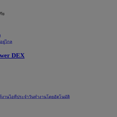
ภัย
ว
่อยู่ไกล
ewer DEX
ห้งานไอทีประจำวันทำงานโดยอัตโนมัติ