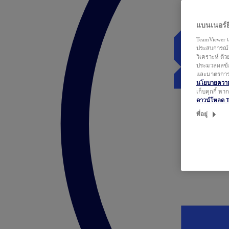
แบนเนอร์ยิ
TeamViewer แ
ประสบการณ์ก
วิเคราะห์ ด้
ประมวลผลข้อ
และมาตรการว
นโยบายความเ
เก็บคุกกี้ ห
ดาวน์โหลด 
ที่อยู่