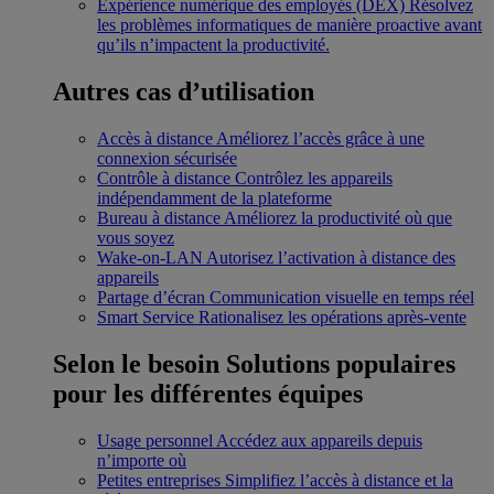
Expérience numérique des employés (DEX)
Résolvez
les problèmes informatiques de manière proactive avant
qu’ils n’impactent la productivité.
Autres cas d’utilisation
Accès à distance
Améliorez l’accès grâce à une
connexion sécurisée
Contrôle à distance
Contrôlez les appareils
indépendamment de la plateforme
Bureau à distance
Améliorez la productivité où que
vous soyez
Wake-on-LAN
Autorisez l’activation à distance des
appareils
Partage d’écran
Communication visuelle en temps réel
Smart Service
Rationalisez les opérations après-vente
Selon le besoin
Solutions populaires
pour les différentes équipes
Usage personnel
Accédez aux appareils depuis
n’importe où
Petites entreprises
Simplifiez l’accès à distance et la