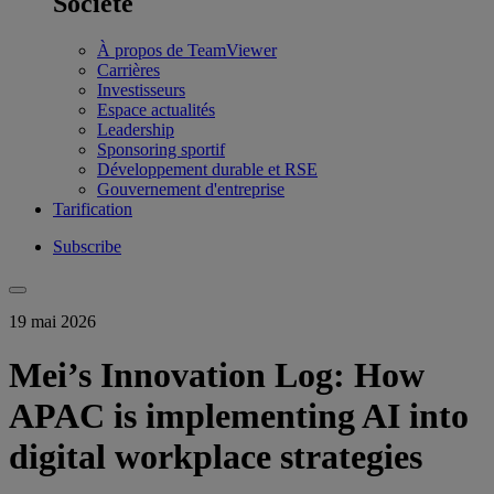
Société
À propos de TeamViewer
Carrières
Investisseurs
Espace actualités
Leadership
Sponsoring sportif
Développement durable et RSE
Gouvernement d'entreprise
Tarification
Subscribe
19 mai 2026
Mei’s Innovation Log: How
APAC is implementing AI into
digital workplace strategies