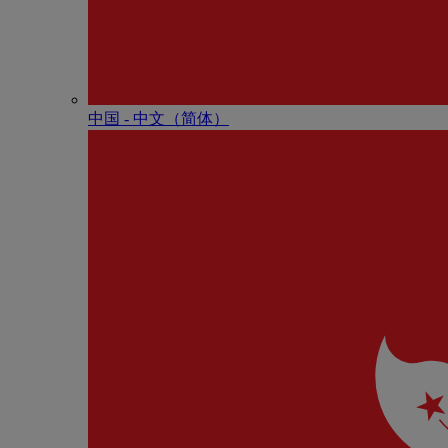
中国 - 中⽂（简体）