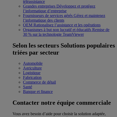
téléassistance
Grandes entreprises
Développez et protégez
l’informatique d’entreprise
Fournisseurs de services gérés
Gérez et maintenez
l’informatique des clients
OEM
Rationalisez l’assistance et les opérations
Organismes à but non lucratif et éducatifs
Remise de
30 % sur la technologie TeamViewer
Selon les secteurs
Solutions populaires
triées par secteur
Automobile
Agriculture
Logistique
Fabrication
Commerce de détail
Santé
Banque et finance
Contacter notre équipe commerciale
Vous avez besoin d’aide pour choisir la solution adaptée,