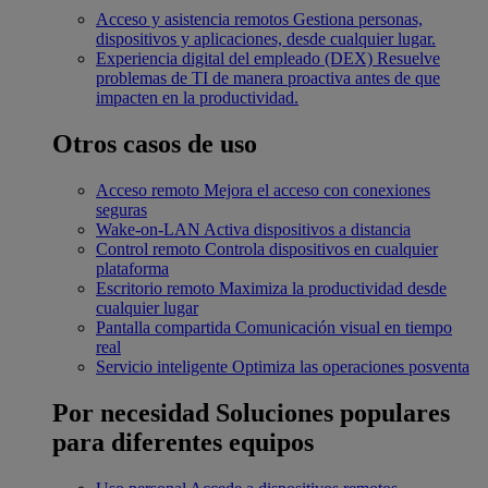
Acceso y asistencia remotos
Gestiona personas,
dispositivos y aplicaciones, desde cualquier lugar.
Experiencia digital del empleado (DEX)
Resuelve
problemas de TI de manera proactiva antes de que
impacten en la productividad.
Otros casos de uso
Acceso remoto
Mejora el acceso con conexiones
seguras
Wake-on-LAN
Activa dispositivos a distancia
Control remoto
Controla dispositivos en cualquier
plataforma
Escritorio remoto
Maximiza la productividad desde
cualquier lugar
Pantalla compartida
Comunicación visual en tiempo
real
Servicio inteligente
Optimiza las operaciones posventa
Por necesidad
Soluciones populares
para diferentes equipos