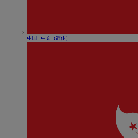
中国 - 中⽂（简体）