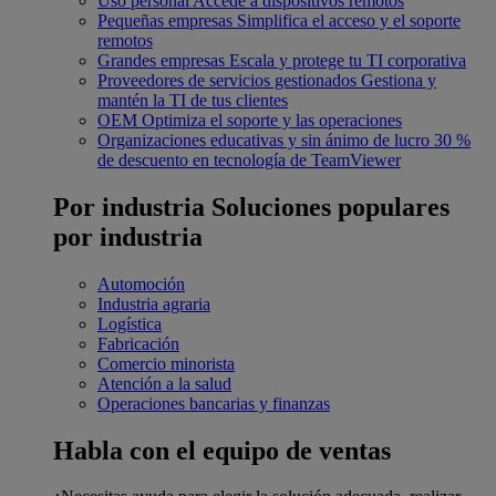
Uso personal
Accede a dispositivos remotos
Pequeñas empresas
Simplifica el acceso y el soporte
remotos
Grandes empresas
Escala y protege tu TI corporativa
Proveedores de servicios gestionados
Gestiona y
mantén la TI de tus clientes
OEM
Optimiza el soporte y las operaciones
Organizaciones educativas y sin ánimo de lucro
30 %
de descuento en tecnología de TeamViewer
Por industria
Soluciones populares
por industria
Automoción
Industria agraria
Logística
Fabricación
Comercio minorista
Atención a la salud
Operaciones bancarias y finanzas
Habla con el equipo de ventas