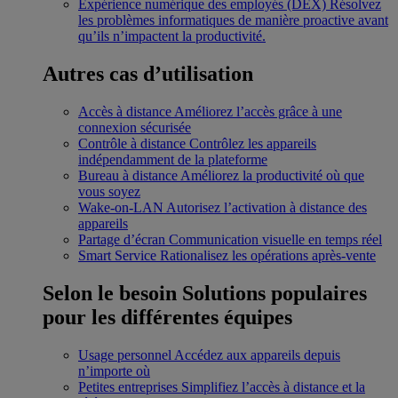
Expérience numérique des employés (DEX)
Résolvez
les problèmes informatiques de manière proactive avant
qu’ils n’impactent la productivité.
Autres cas d’utilisation
Accès à distance
Améliorez l’accès grâce à une
connexion sécurisée
Contrôle à distance
Contrôlez les appareils
indépendamment de la plateforme
Bureau à distance
Améliorez la productivité où que
vous soyez
Wake-on-LAN
Autorisez l’activation à distance des
appareils
Partage d’écran
Communication visuelle en temps réel
Smart Service
Rationalisez les opérations après-vente
Selon le besoin
Solutions populaires
pour les différentes équipes
Usage personnel
Accédez aux appareils depuis
n’importe où
Petites entreprises
Simplifiez l’accès à distance et la