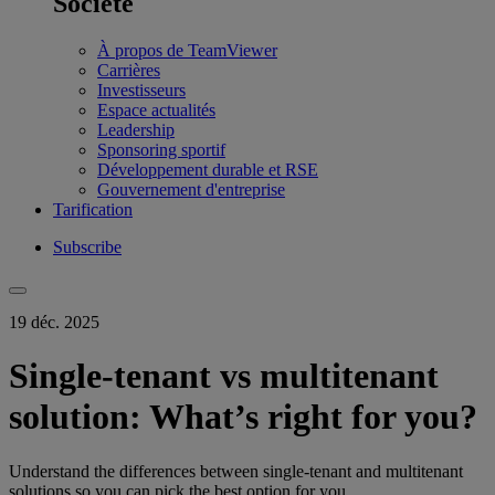
Société
À propos de TeamViewer
Carrières
Investisseurs
Espace actualités
Leadership
Sponsoring sportif
Développement durable et RSE
Gouvernement d'entreprise
Tarification
Subscribe
19 déc. 2025
Single-tenant vs multitenant
solution: What’s right for you?
Understand the differences between single-tenant and multitenant
solutions so you can pick the best option for you.