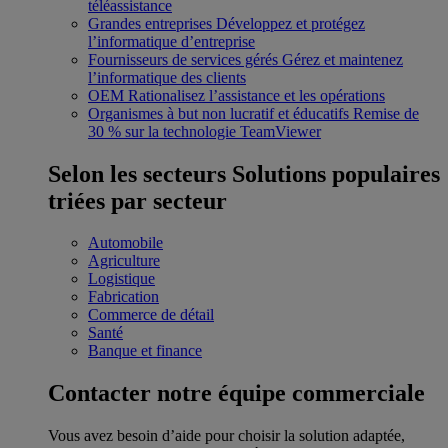
téléassistance
Grandes entreprises
Développez et protégez
l’informatique d’entreprise
Fournisseurs de services gérés
Gérez et maintenez
l’informatique des clients
OEM
Rationalisez l’assistance et les opérations
Organismes à but non lucratif et éducatifs
Remise de
30 % sur la technologie TeamViewer
Selon les secteurs
Solutions populaires
triées par secteur
Automobile
Agriculture
Logistique
Fabrication
Commerce de détail
Santé
Banque et finance
Contacter notre équipe commerciale
Vous avez besoin d’aide pour choisir la solution adaptée,