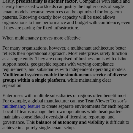
Lastly,
predictability is another factor
. Companies with stable and
clearly forecasted workloads can justify the higher costs of single-
tenant models because resources can be optimized for long-term
patterns. Knowing exactly how capacity will be used allows
organizations to tune performance and budget with confidence, even
if they are paying for fixed infrastructure.
When multitenancy proves more effective
For many organizations, however, a multitenant architecture better
reflects their operational approach. Most enterprises rarely function
as a single entity. They are comprised of business units with distinct
support needs, geographic regions with varying compliance
requirements, and subsidiaries with independent operating models.
Multitenant systems enable the simultaneous service of diverse
groups within a single platform
, while maintaining clear
separation.
Enterprises with multiple subsidiaries or regions often benefit most.
For example, a global manufacturer can use TeamViewer Tensor’s
multitenancy feature
to create separate environments for each region.
Local IT teams manage their own operations while headquarters
maintains consolidated oversight of licensing, reporting, and
governance. This
balance of autonomy and visibility
is difficult to
achieve in a purely single-tenant setup.