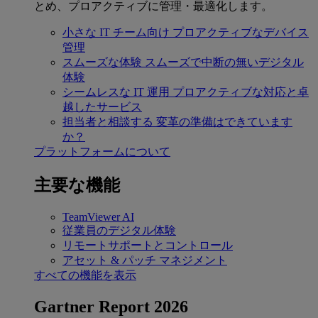
とめ、プロアクティブに管理・最適化します。
小さな IT チーム向け
プロアクティブなデバイス
管理
スムーズな体験
スムーズで中断の無いデジタル
体験
シームレスな IT 運用
プロアクティブな対応と卓
越したサービス
担当者と相談する
変革の準備はできています
か？
プラットフォームについて
主要な機能
TeamViewer AI
従業員のデジタル体験
リモートサポートとコントロール
アセット & パッチ マネジメント
すべての機能を表示
Gartner Report 2026