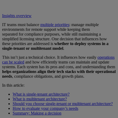
Insights overview
IT teams must balance
multiple priorities
: manage multiple
environments for remote support while keeping them
separated for compliance purposes, while still maintaining a
simplified licensing structure. One decision that influences how
these priorities are addressed is
whether to deploy systems in a
single-tenant or multitenant model
.
This isn’t just a technical choice. It influences how easily
operations
can be scaled
and how efficiently teams can maintain and update
systems. Each system has its pros and cons, and understanding them
helps organizations align their tech stacks with their operational
needs
, compliance obligations, and growth plans.
In this article:
What is single-tenant architecture?
What is multitenant architecture?
Should you choose single-tenant or multitenant architecture?
How to evaluate your company’s needs
Summary: Making a decision