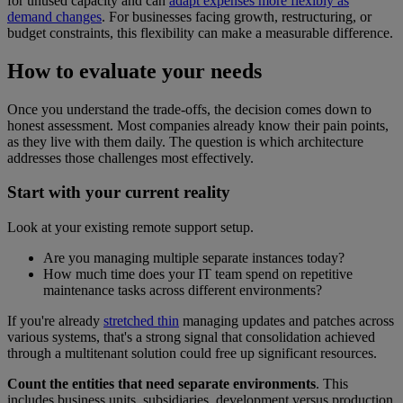
for unused capacity and can
adapt expenses more flexibly as
demand changes
. For businesses facing growth, restructuring, or
budget constraints, this flexibility can make a measurable difference.
How to evaluate your needs
Once you understand the trade-offs, the decision comes down to
honest assessment. Most companies already know their pain points,
as they live with them daily. The question is which architecture
addresses those challenges most effectively.
Start with your current reality
Look at your existing remote support setup.
Are you managing multiple separate instances today?
How much time does your IT team spend on repetitive
maintenance tasks across different environments?
If you're already
stretched thin
managing updates and patches across
various systems, that's a strong signal that consolidation achieved
through a multitenant solution could free up significant resources.
Count the entities that need separate environments
. This
includes business units, subsidiaries, development versus production