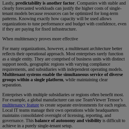
Lastly,
predictability is another factor
. Companies with stable and
clearly forecasted workloads can justify the higher costs of single-
tenant models because resources can be optimized for long-term
patterns. Knowing exactly how capacity will be used allows
organizations to tune performance and budget with confidence, even
if they are paying for fixed infrastructure.
When multitenancy proves more effective
For many organizations, however, a multitenant architecture better
reflects their operational approach. Most enterprises rarely function
as a single entity. They are comprised of business units with distinct
support needs, geographic regions with varying compliance
requirements, and subsidiaries with independent operating models.
Multitenant systems enable the simultaneous service of diverse
groups within a single platform
, while maintaining clear
separation.
Enterprises with multiple subsidiaries or regions often benefit most.
For example, a global manufacturer can use TeamViewer Tensor’s
multitenancy feature
to create separate environments for each region.
Local IT teams manage their own operations while headquarters
maintains consolidated oversight of licensing, reporting, and
governance. This
balance of autonomy and visibility
is difficult to
achieve in a purely single-tenant setup.