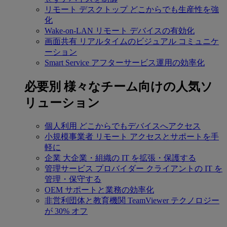
リモート デスクトップ
どこからでも生産性を強
化
Wake-on-LAN
リモート デバイスの有効化
画面共有
リアルタイムのビジュアル コミュニケ
ーション
Smart Service
アフターサービス運用の効率化
必要別
様々なチーム向けの人気ソ
リューション
個人利用
どこからでもデバイスへアクセス
小規模事業者
リモート アクセスとサポートを手
軽に
企業
大企業・組織の IT を拡張・保護する
管理サービス プロバイダー
クライアントの IT を
管理・保守する
OEM
サポートと業務の効率化
非営利団体と教育機関
TeamViewer テクノロジー
が 30% オフ