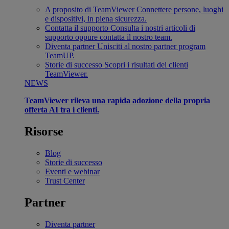
A proposito di TeamViewer
Connettere persone, luoghi
e dispositivi, in piena sicurezza.
Contatta il supporto
Consulta i nostri articoli di
supporto oppure contatta il nostro team.
Diventa partner
Unisciti al nostro partner program
TeamUP.
Storie di successo
Scopri i risultati dei clienti
TeamViewer.
NEWS
TeamViewer rileva una rapida adozione della propria
offerta AI tra i clienti.
Risorse
Blog
Storie di successo
Eventi e webinar
Trust Center
Partner
Diventa partner