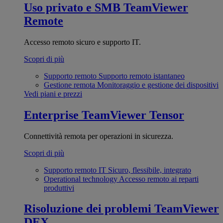
Uso privato e SMB
TeamViewer
Remote
Accesso remoto sicuro e supporto IT.
Scopri di più
Supporto remoto
Supporto remoto istantaneo
Gestione remota
Monitoraggio e gestione dei dispositivi
Vedi piani e prezzi
Enterprise
TeamViewer Tensor
Connettività remota per operazioni in sicurezza.
Scopri di più
Supporto remoto IT
Sicuro, flessibile, integrato
Operational technology
Accesso remoto ai reparti
produttivi
Risoluzione dei problemi
TeamViewer
DEX