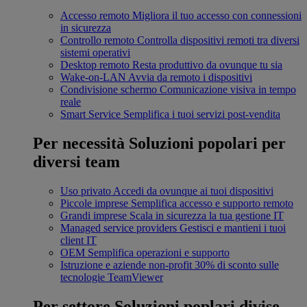
Accesso remoto
Migliora il tuo accesso con connessioni
in sicurezza
Controllo remoto
Controlla dispositivi remoti tra diversi
sistemi operativi
Desktop remoto
Resta produttivo da ovunque tu sia
Wake-on-LAN
Avvia da remoto i dispositivi
Condivisione schermo
Comunicazione visiva in tempo
reale
Smart Service
Semplifica i tuoi servizi post-vendita
Per necessità
Soluzioni popolari per
diversi team
Uso privato
Accedi da ovunque ai tuoi dispositivi
Piccole imprese
Semplifica accesso e supporto remoto
Grandi imprese
Scala in sicurezza la tua gestione IT
Managed service providers
Gestisci e mantieni i tuoi
client IT
OEM
Semplifica operazioni e supporto
Istruzione e aziende non-profit
30% di sconto sulle
tecnologie TeamViewer
Per settore
Soluzioni poplari divise