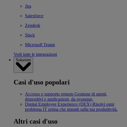
Jira
Salesforce
Zendesk
Slack
Microsoft Teams
Vedi tutte le integrazioni
Soluzioni
Casi d'uso popolari
Accesso e supporto remoto
Gestione di utenti,
dispositivi e applicazioni, da ovunque.
Digital Employee Experience (DEX)
Risolvi ogni
problema IT prima che impatti sulla tua produttività.
Altri casi d'uso