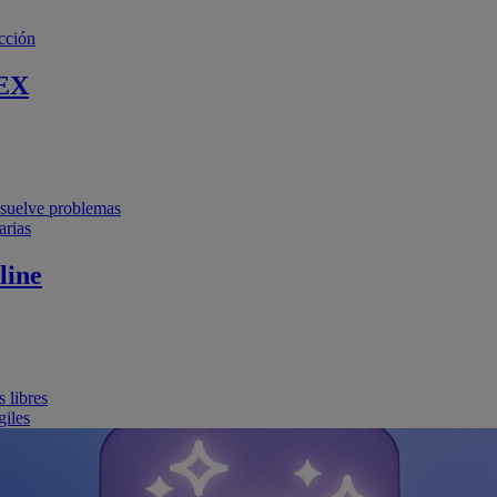
cción
EX
resuelve problemas
arias
line
 libres
giles