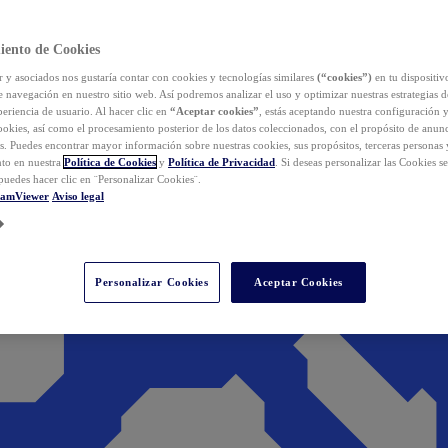
iento de Cookies
y asociados nos gustaría contar con cookies y tecnologías similares
(“cookies”)
en tu dispositiv
e navegación en nuestro sitio web. Así podremos analizar el uso y optimizar nuestras estrategias 
eriencia de usuario. Al hacer clic en
“Aceptar cookies”
, estás aceptando nuestra configuración 
cookies, así como el procesamiento posterior de los datos coleccionados, con el propósito de anun
s. Puedes encontrar mayor información sobre nuestras cookies, sus propósitos, terceras personas 
to en nuestra
Política de Cookies
y
Política de Privacidad
. Si deseas personalizar las Cookies s
puedes hacer clic en ¨Personalizar Cookies¨.
eamViewer
Aviso legal
Personalizar Cookies
Aceptar Cookies