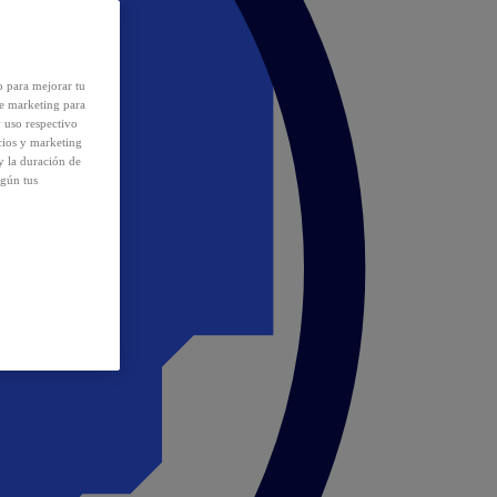
o para mejorar tu
de marketing para
y uso respectivo
cios y marketing
y la duración de
egún tus