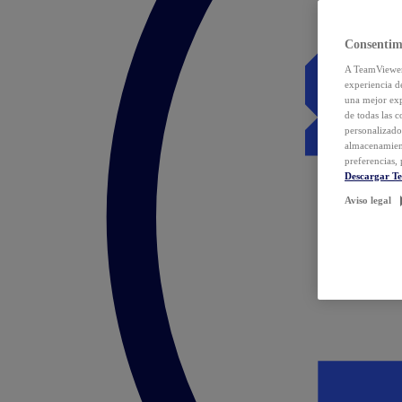
Consentim
A TeamViewer 
experiencia d
una mejor exp
de todas las 
personalizado
almacenamien
preferencias, 
Descargar T
Aviso legal