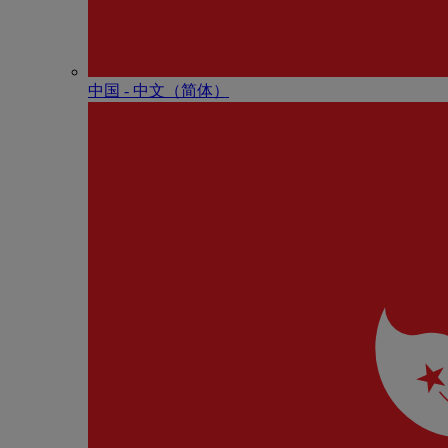
中国 - 中⽂（简体）