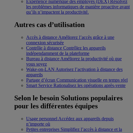
Expérience numérique des employés (DEX)
Résolvez
les problèmes informatiques de manière proactive avant
qu’ils n’impactent la productivité.
Autres cas d’utilisation
Accès à distance
Améliorez l’accès grâce à une
connexion sécurisée
Contrôle à distance
Contrôlez les appareils
indépendamment de la plateforme
Bureau à distance
Améliorez la productivité où que
vous soyez
Wake-on-LAN
Autorisez l’activation à distance des
appareils
Partage d’écran
Communication visuelle en temps réel
Smart Service
Rationalisez les opérations après-vente
Selon le besoin
Solutions populaires
pour les différentes équipes
Usage personnel
Accédez aux appareils depuis
n’importe où
Petites entreprises
Simplifiez l’accès à distance et la