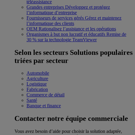
téléassistance
Grandes entreprises
Développez et protégez
l’informatique d’entreprise
Fournisseurs de services gérés
Gérez et maintenez
l’informatique des clients
OEM
Rationalisez l’assistance et les opérations
Organismes à but non lucratif et éducatifs
Remise de
30 % sur la technologie TeamViewer
Selon les secteurs
Solutions populaires
triées par secteur
Automobile
Agriculture
Logistique
Fabrication
Commerce de détail
Santé
Banque et finance
Contacter notre équipe commerciale
Vous avez besoin d’aide pour choisir la solution adaptée,