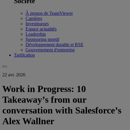
Société
À propos de TeamViewer
Carrières
Investisseurs
Espace actualités
Leadership
Sponsoring sportif
Développement durable et RSE
Gouvernement d'entreprise
Tarification
22 avr. 2026
Work in Progress: 10
Takeaway’s from our
conversation with Salesforce’s
Alex Wallner