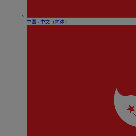
中国 - 中⽂（简体）