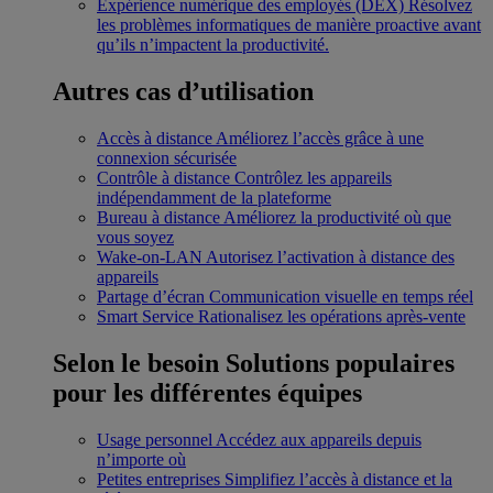
Expérience numérique des employés (DEX)
Résolvez
les problèmes informatiques de manière proactive avant
qu’ils n’impactent la productivité.
Autres cas d’utilisation
Accès à distance
Améliorez l’accès grâce à une
connexion sécurisée
Contrôle à distance
Contrôlez les appareils
indépendamment de la plateforme
Bureau à distance
Améliorez la productivité où que
vous soyez
Wake-on-LAN
Autorisez l’activation à distance des
appareils
Partage d’écran
Communication visuelle en temps réel
Smart Service
Rationalisez les opérations après-vente
Selon le besoin
Solutions populaires
pour les différentes équipes
Usage personnel
Accédez aux appareils depuis
n’importe où
Petites entreprises
Simplifiez l’accès à distance et la