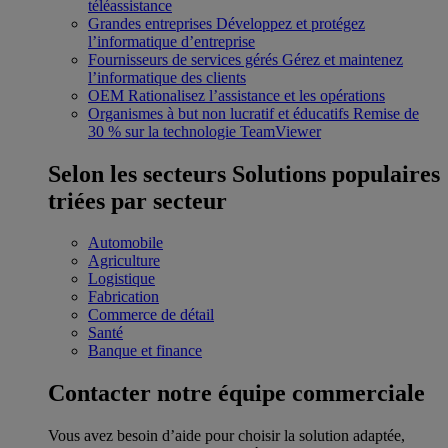
téléassistance
Grandes entreprises
Développez et protégez
l’informatique d’entreprise
Fournisseurs de services gérés
Gérez et maintenez
l’informatique des clients
OEM
Rationalisez l’assistance et les opérations
Organismes à but non lucratif et éducatifs
Remise de
30 % sur la technologie TeamViewer
Selon les secteurs
Solutions populaires
triées par secteur
Automobile
Agriculture
Logistique
Fabrication
Commerce de détail
Santé
Banque et finance
Contacter notre équipe commerciale
Vous avez besoin d’aide pour choisir la solution adaptée,